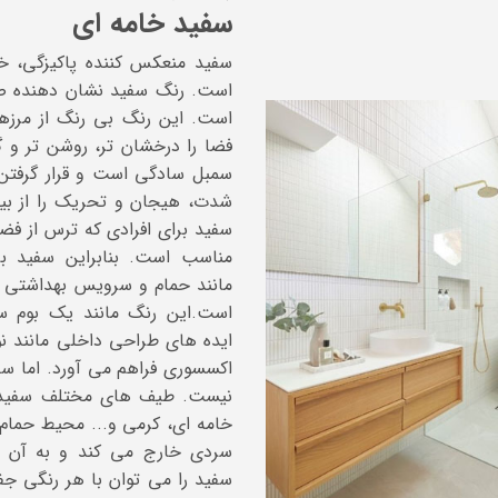
سفید خامه ای
سفید منعکس کننده پاکیزگی، 
است. رنگ سفید نشان دهنده صل
است. این رنگ بی رنگ از مرزها
فضا را درخشان تر، روشن تر و گ
سمبل سادگی است و قرار گرفتن
شدت، هیجان و تحریک را از بی
سفید برای افرادی که ترس از فض
مناسب است. بنابراین سفید 
مانند حمام و سرویس بهداشتی 
است.این رنگ مانند یک بوم س
ایده های طراحی داخلی مانند نو
اکسسوری فراهم می آورد. اما سف
نیست. طیف های مختلف سفید م
خامه ای، کرمی و... محیط حمام 
سردی خارج می کند و به آن 
سفید را می توان با هر رنگی ج