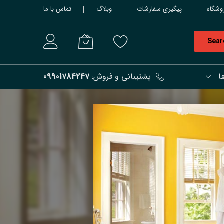
وشگاه
پیگیری سفارشات
وبلاگ
تماس با ما
Sear
ا
پشتیبانی و فروش:
09901784247