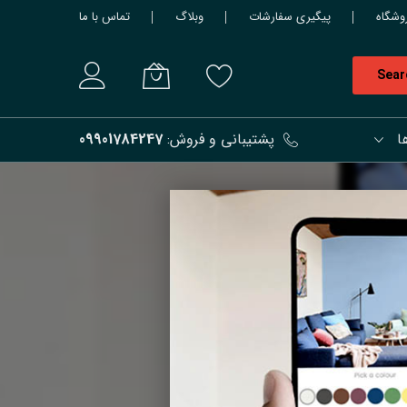
وشگاه
پیگیری سفارشات
وبلاگ
تماس با ما
Sear
ا
پشتیبانی و فروش:
09901784247