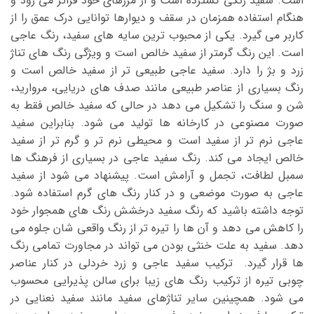
است. سفید رنگی گسترده است و از مرزهای خود فراتر می رود و
هنگام استفاده همزمان در سقف و دیوارها توانایی درک عمق را از
کاربر می گیرد. یکی از محبوب ترین سایه های سفید، رنگ عاجی
است. این رنگ گرمتر از سفید خالص است و ویژگی رنگ های تناژ
زرد و بژ را دارد. سفید عاجی طبیعی تر از سفید خالص است و
رنگ بسیاری از عناصر طبیعی مانند صدف های دریایی، مروارید،
شن و سنگ را تشکیل می دهد در حالی که سفید خالص فقط به
صورت مصنوعی در کارخانه ها تولید می شود. بنابراین سفید
عاجی نرم تر از سفید است و محیطی نرم تر و گرم تر از سفید
خالص ایجاد می کند. رنگ سفید عاجی در بسیاری از فرهنگ ها
سمبل لطافت، تجمل و آرامش است. پیشنهاد می شود از سفید
عاجی به صورت موضعی و در کنار رنگ های گرم استفاده شود.
توجه داشته باشید که رنگ سفید درخشش رنگ های همجوار خود
را کاهش می دهد و آن ها را تیره تر از رنگ واقعی شان جلوه می
دهد. سفید به علت خنثی بودن می تواند در مجاورت تمامی رنگ
ها قرار گیرد. ترکیب سفید عاجی و زرد خردلی در کنار عناصر
چوبی تیره از ترکیب رنگ های زیبا برای سالن پذیرایی محسوب
می شود. همچینین سایر تناژهای سفید مانند سفید نعنایی در