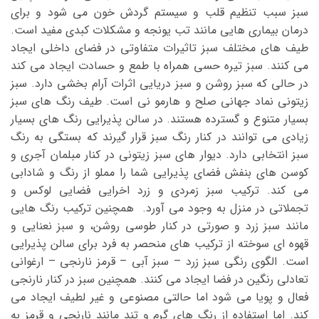
سبز سبب تنظیم قلب و سیستم گردش خون می شود و برای
درمان بیماری هایی مانند تب یونجه و مشکلات کبدی مفید است.
طیف های مختلف سبز تاثیرات متفاوتی در فضای داخلی ایجاد
می کنند. سبز تیره حسی همراه با طمع و حسادت ایجاد می کند
در حالی که سبز روشن و سبز دریایی اثرات آرام بخشی دارد. سبز
زیتونی نماد جهانی صلح و هارمو نی است. طیف رنگ های سبز
بسیار متنوع و گسترده هستند. در سالن پذیرایی رنگ های بسیار
زیادی می توانند در کنار رنگ سبز قرار گیرند که بستگی به رنگ
سبز انتخابی دارد. دیوار های سبز زیتونی در کنار مبلمان آجری و
کوسن های بنفش فضای پذیرایی شما را مملو از رنگ و شادابی
می کند. ترکیب سبز زمردی و زرد اخرایی فضایی لوکس و
تجملاتی در منزل به وجود می آورد. همچنین ترکیب رنگ هایی
مانند سبز زرد و صورتی در کنار طوسی روشن، و سبز نعنایی و
قهوه ای سوخته از ترکیب های منحصر به فرد برای سالن پذیرایی
است. الگوی رنگی سبز زرد – سبز آبی – قرمز نارنجی – ارغوانی
تعادلی رنگین در فضا ایجاد می کنند. همچنین سبز در کنار نارنجی
فعال و پویا می شود اما حالتی مصنوعی و غیر لطیف ایجاد می
کند. اما استفاده از رنگ های گرم و تند مانند نارنجی و قرمز به