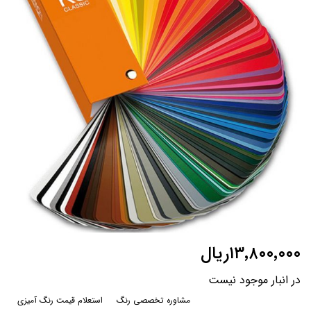
تصاویر
رفتن
۱۳٬۸۰۰٬۰۰۰ریال
به
ابتدای
در انبار موجود نیست
گالری
تصاویر
مشاوره تخصصی رنگ
استعلام قیمت رنگ آمیزی