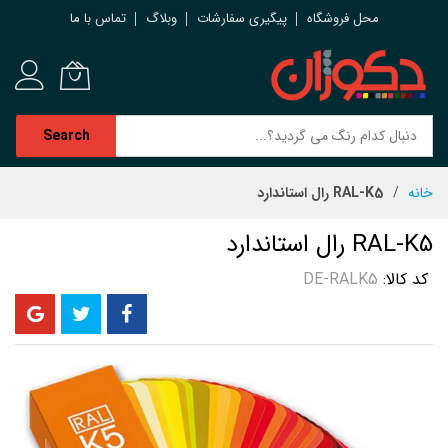
محل فروشگاه
پیگیری سفارشات
وبلاگ
تماس با ما
Search
رش
خانه
RAL-K5 رال استاندارد
ه
حتوا
RAL-K5 رال استاندارد
کد کالا
DE-RALK5
رفتن
به
انتهای
گالری