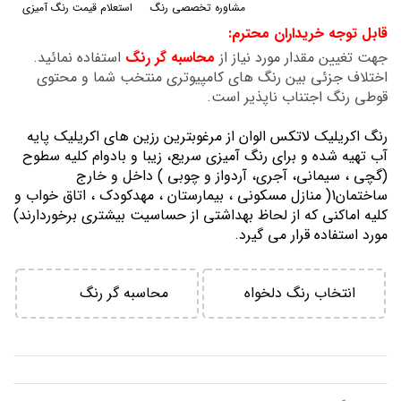
مشاوره تخصصی رنگ
استعلام قیمت رنگ آمیزی
گالری
قابل توجه خریداران محترم:
تصاویر
جهت تغیین مقدار مورد نیاز از
محاسبه گر رنگ
استفاده نمائید.
اختلاف جزئی بین رنگ های کامپیوتری منتخب شما و محتوی
قوطی رنگ اجتناب ناپذیر است.
رنگ اكريليك لاتكس الوان از مرغوبترين رزين هاي اكريليك پايه
آب تهيه شده و برای رنگ آمیزی سریع، زیبا و بادوام کلیه سطوح
(گچی ، سیمانی، آجری، آردواز و چوبی ) داخل و خارج
ساختمان1( منازل مسكوني ، بيمارستان ، مهدكودك ، اتاق خواب و
كليه اماكني كه از لحاظ بهداشتي از حساسيت بيشتري برخوردارند)
مورد استفاده قرار می گیرد.
انتخاب رنگ دلخواه
محاسبه گر رنگ