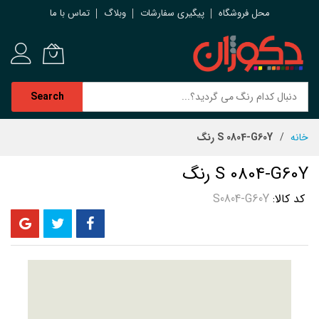
محل فروشگاه
پیگیری سفارشات
وبلاگ
تماس با ما
Search
رش
خانه
S 0804-G60Y رنگ
ه
حتوا
S 0804-G60Y رنگ
کد کالا
S0804-G60Y
رفتن
به
انتهای
گالری