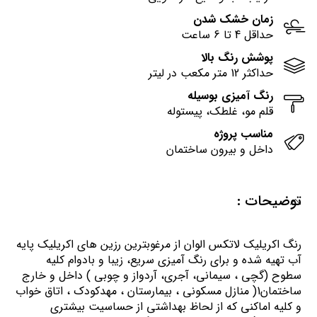
زمان خشک شدن
حداقل 4 تا 6 ساعت
پوشش رنگ بالا
حداکثر 12 متر مکعب در لیتر
رنگ آمیزی بوسیله
قلم مو، غلطک، پیستوله
مناسب پروژه
داخل و بیرون ساختمان
توضیحات :
رنگ اكريليك لاتكس الوان از مرغوبترين رزين هاي اكريليك پايه
آب تهيه شده و برای رنگ آمیزی سریع، زیبا و بادوام کلیه
سطوح (گچی ، سیمانی، آجری، آردواز و چوبی ) داخل و خارج
ساختمان1( منازل مسكوني ، بيمارستان ، مهدكودك ، اتاق خواب
و كليه اماكني كه از لحاظ بهداشتي از حساسيت بيشتري