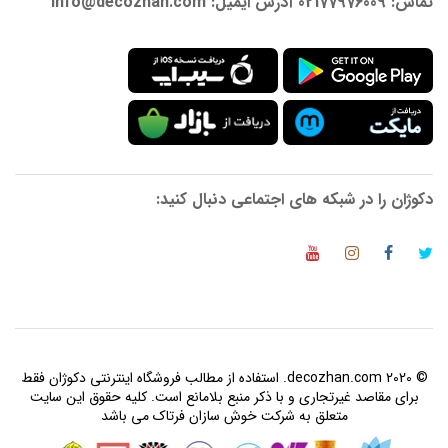
تماس: 02177976009 آدرس ایمیل: info@decozhan.com
دکوژان را در شبکه های اجتماعی دنبال کنید:
© 2020 decozhan.com. استفاده از مطالب فروشگاه اینترنتی دکوژان فقط
برای مقاصد غیرتجاری و با ذکر منبع بلامانع است. کلیه حقوق این سایت
متعلق به شرکت خوش سازان فرتاک می باشد