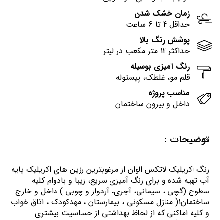
زمان خشک شدن
حداقل 4 تا 6 ساعت
پوشش رنگ بالا
حداکثر 12 متر مکعب در لیتر
رنگ آمیزی بوسیله
قلم مو، غلطک، پیستوله
مناسب پروژه
داخل و بیرون ساختمان
توضیحات :
رنگ اكريليك لاتكس الوان از مرغوبترين رزين هاي اكريليك پايه
آب تهيه شده و برای رنگ آمیزی سریع، زیبا و بادوام کلیه
سطوح (گچی ، سیمانی، آجری، آردواز و چوبی ) داخل و خارج
ساختمان1( منازل مسكوني ، بيمارستان ، مهدكودك ، اتاق خواب
و كليه اماكني كه از لحاظ بهداشتي از حساسيت بيشتري