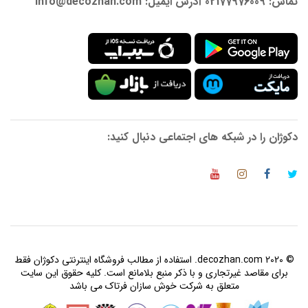
تماس: 02177976009 آدرس ایمیل: info@decozhan.com
دکوژان را در شبکه های اجتماعی دنبال کنید:
© 2020 decozhan.com. استفاده از مطالب فروشگاه اینترنتی دکوژان فقط
برای مقاصد غیرتجاری و با ذکر منبع بلامانع است. کلیه حقوق این سایت
متعلق به شرکت خوش سازان فرتاک می باشد