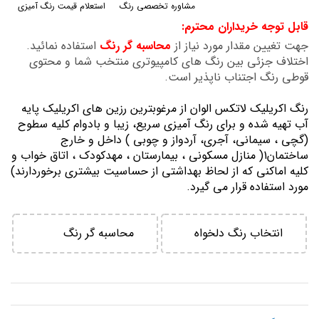
مشاوره تخصصی رنگ
استعلام قیمت رنگ آمیزی
گالری
قابل توجه خریداران محترم:
تصاویر
جهت تغیین مقدار مورد نیاز از
محاسبه گر رنگ
استفاده نمائید.
اختلاف جزئی بین رنگ های کامپیوتری منتخب شما و محتوی
قوطی رنگ اجتناب ناپذیر است.
رنگ اكريليك لاتكس الوان از مرغوبترين رزين هاي اكريليك پايه
آب تهيه شده و برای رنگ آمیزی سریع، زیبا و بادوام کلیه سطوح
(گچی ، سیمانی، آجری، آردواز و چوبی ) داخل و خارج
ساختمان1( منازل مسكوني ، بيمارستان ، مهدكودك ، اتاق خواب و
كليه اماكني كه از لحاظ بهداشتي از حساسيت بيشتري برخوردارند)
مورد استفاده قرار می گیرد.
انتخاب رنگ دلخواه
محاسبه گر رنگ