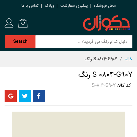
محل فروشگاه
پیگیری سفارشات
وبلاگ
تماس با ما
Search
رش
خانه
S 0804-G90Y رنگ
ه
حتوا
S 0804-G90Y رنگ
کد کالا
S0804-G90Y
رفتن
به
انتهای
گالری