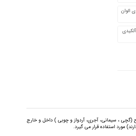
 الوان
آلکیدی
وح (گچی ، سیمانی، آجری، آردواز و چوبی ) داخل و خارج