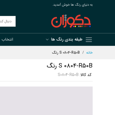
به دنیای رنگ ها خوش آمدید.
طبقه بندی رنگ ها
اننخاب 
رش
خانه
S 0804-R50B رنگ
ه
حتوا
S 0804-R50B رنگ
کد کالا
S0804-R50B
رفتن
به
انتهای
گالری
تصاویر