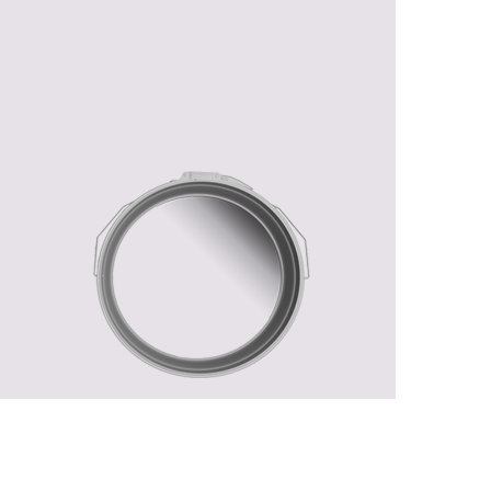
رفتن
به
ابتدای
گالری