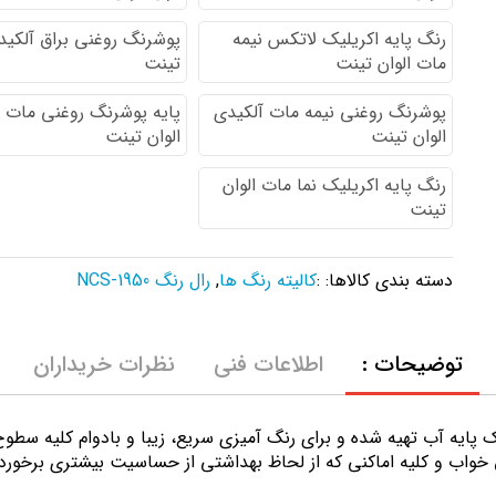
رنگ پایه اكريليك لاتكس نيمه
پوشرنگ روغنی براق آلکیدی
مات الوان تینت
تینت
پوشرنگ روغنی نیمه مات آلکیدی
پایه پوشرنگ روغنی مات 
الوان تینت
الوان تینت
رنگ پایه اکریلیک نما مات الوان
تینت
دسته بندی کالاها: :
کالیته رنگ ها
,
رال رنگ NCS-1950
توضیحات :
اطلاعات فنی
نظرات خریداران
ك پايه آب تهيه شده و برای رنگ آمیزی سریع، زیبا و بادوام کلیه سط