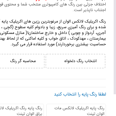
اختلاف جزئی بین رنگ های کامپیوتری منتخب شما و محتوی ق
اجتناب ناپذیر است.
رنگ اكريليك لاتكس الوان از مرغوبترين رزين هاي اكريليك پايه 
شده و برای رنگ آمیزی سریع، زیبا و بادوام کلیه سطوح (گچی ، 
آجری، آردواز و چوبی ) داخل و خارج ساختمان1( منازل مسك
بيمارستان ، مهدكودك ، اتاق خواب و كليه اماكني كه از لحاظ بهد
حساسيت بيشتري برخوردارند) مورد استفاده قرار می گیرد.
انتخاب رنگ دلخواه
محاسبه گر رنگ
لطفا رنگ پایه را انتخاب کنید
رنگ پایه اكريليك لاتكس مات
رنگ پایه رنگ اكريليك لا
الوان تینت
براق الوان تینت