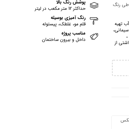
پوشش رنگ بالا
وطی رنگ
حداکثر 12 متر مکعب در لیتر
رنگ آمیزی بوسیله
آب تهيه
قلم مو، غلطک، پیستوله
سیمانی،
مناسب پروژه
وني ،
داخل و بیرون ساختمان
اشتي از
تكس