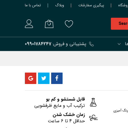
وشگاه
پیگیری سفارشات
وبلاگ
تماس با ما
Sear
ا
پشتیبانی و فروش:
09901784247
قابل شستشو و کم بو
ترکیب آب و مایع ظرفشویی
رنگ آمیزی
زمان خشک شدن
حداقل 4 تا 6 ساعت