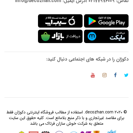
تماس: 02177976009 آدرس ایمیل: info@decozhan.com
دکوژان را در شبکه های اجتماعی دنبال کنید:
© 2020 decozhan.com. استفاده از مطالب فروشگاه اینترنتی دکوژان فقط
برای مقاصد غیرتجاری و با ذکر منبع بلامانع است. کلیه حقوق این سایت
متعلق به شرکت خوش سازان فرتاک می باشد