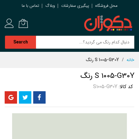
محل فروشگاه
پیگیری سفارشات
وبلاگ
تماس با ما
Search
رش
خانه
S 1005-G30Y رنگ
ه
حتوا
S 1005-G30Y رنگ
کد کالا
S1005-G30Y
رفتن
به
انتهای
گالری