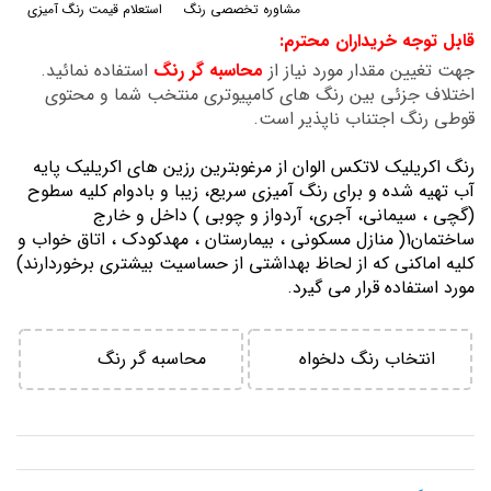
مشاوره تخصصی رنگ
استعلام قیمت رنگ آمیزی
گالری
قابل توجه خریداران محترم:
تصاویر
جهت تغیین مقدار مورد نیاز از
محاسبه گر رنگ
استفاده نمائید.
اختلاف جزئی بین رنگ های کامپیوتری منتخب شما و محتوی
قوطی رنگ اجتناب ناپذیر است.
رنگ اكريليك لاتكس الوان از مرغوبترين رزين هاي اكريليك پايه
آب تهيه شده و برای رنگ آمیزی سریع، زیبا و بادوام کلیه سطوح
(گچی ، سیمانی، آجری، آردواز و چوبی ) داخل و خارج
ساختمان1( منازل مسكوني ، بيمارستان ، مهدكودك ، اتاق خواب و
كليه اماكني كه از لحاظ بهداشتي از حساسيت بيشتري برخوردارند)
مورد استفاده قرار می گیرد.
انتخاب رنگ دلخواه
محاسبه گر رنگ