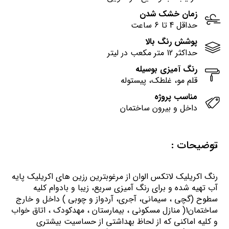
زمان خشک شدن
حداقل 4 تا 6 ساعت
پوشش رنگ بالا
حداکثر 12 متر مکعب در لیتر
رنگ آمیزی بوسیله
قلم مو، غلطک، پیستوله
مناسب پروژه
داخل و بیرون ساختمان
توضیحات :
رنگ اكريليك لاتكس الوان از مرغوبترين رزين هاي اكريليك پايه
آب تهيه شده و برای رنگ آمیزی سریع، زیبا و بادوام کلیه
سطوح (گچی ، سیمانی، آجری، آردواز و چوبی ) داخل و خارج
ساختمان1( منازل مسكوني ، بيمارستان ، مهدكودك ، اتاق خواب
و كليه اماكني كه از لحاظ بهداشتي از حساسيت بيشتري