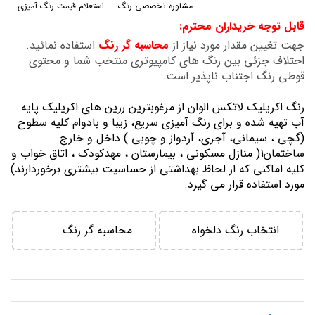
مشاوره تخصصی رنگ
استعلام قیمت رنگ آمیزی
گالری
قابل توجه خریداران محترم:
تصاویر
جهت تغیین مقدار مورد نیاز از
محاسبه گر رنگ
استفاده نمائید.
اختلاف جزئی بین رنگ های کامپیوتری منتخب شما و محتوی
قوطی رنگ اجتناب ناپذیر است.
رنگ اكريليك لاتكس الوان از مرغوبترين رزين هاي اكريليك پايه
آب تهيه شده و برای رنگ آمیزی سریع، زیبا و بادوام کلیه سطوح
(گچی ، سیمانی، آجری، آردواز و چوبی ) داخل و خارج
ساختمان1( منازل مسكوني ، بيمارستان ، مهدكودك ، اتاق خواب و
كليه اماكني كه از لحاظ بهداشتي از حساسيت بيشتري برخوردارند)
مورد استفاده قرار می گیرد.
انتخاب رنگ دلخواه
محاسبه گر رنگ