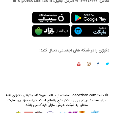
تماس: 02177976009 آدرس ایمیل: info@decozhan.com
دکوژان را در شبکه های اجتماعی دنبال کنید:
© 2020 decozhan.com. استفاده از مطالب فروشگاه اینترنتی دکوژان فقط
برای مقاصد غیرتجاری و با ذکر منبع بلامانع است. کلیه حقوق این سایت
متعلق به شرکت خوش سازان فرتاک می باشد