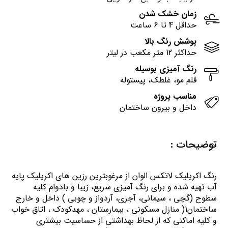
زمان خشک شدن
حداقل 4 تا 6 ساعت
پوشش رنگ بالا
حداکثر 12 متر مکعب در لیتر
رنگ آمیزی بوسیله
قلم مو، غلطک، پیستوله
مناسب پروژه
داخل و بیرون ساختمان
توضیحات :
رنگ اكريليك لاتكس الوان از مرغوبترين رزين هاي اكريليك پايه
آب تهيه شده و برای رنگ آمیزی سریع، زیبا و بادوام کلیه
سطوح (گچی ، سیمانی، آجری، آردواز و چوبی ) داخل و خارج
ساختمان1( منازل مسكوني ، بيمارستان ، مهدكودك ، اتاق خواب
و كليه اماكني كه از لحاظ بهداشتي از حساسيت بيشتري