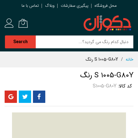
محل فروشگاه
پیگیری سفارشات
وبلاگ
تماس با ما
Search
رش
خانه
S 1005-G80Y رنگ
ه
حتوا
S 1005-G80Y رنگ
کد کالا
S1005-G80Y
رفتن
به
انتهای
گالری