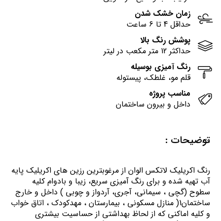
زمان خشک شدن
حداقل 4 تا 6 ساعت
پوشش رنگ بالا
حداکثر 12 متر مکعب در لیتر
رنگ آمیزی بوسیله
قلم مو، غلطک، پیستوله
مناسب پروژه
داخل و بیرون ساختمان
توضیحات :
رنگ اكريليك لاتكس الوان از مرغوبترين رزين هاي اكريليك پايه
آب تهيه شده و برای رنگ آمیزی سریع، زیبا و بادوام کلیه
سطوح (گچی ، سیمانی، آجری، آردواز و چوبی ) داخل و خارج
ساختمان1( منازل مسكوني ، بيمارستان ، مهدكودك ، اتاق خواب
و كليه اماكني كه از لحاظ بهداشتي از حساسيت بيشتري