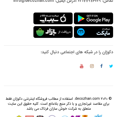
تماس: 02177976009 آدرس ایمیل: info@decozhan.com
دکوژان را در شبکه های اجتماعی دنبال کنید:
© 2020 decozhan.com. استفاده از مطالب فروشگاه اینترنتی دکوژان فقط
برای مقاصد غیرتجاری و با ذکر منبع بلامانع است. کلیه حقوق این سایت
متعلق به شرکت خوش سازان فرتاک می باشد