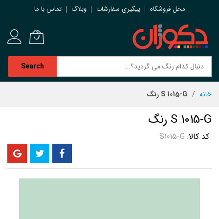
محل فروشگاه
پیگیری سفارشات
وبلاگ
تماس با ما
Search
رش
خانه
S 1015-G رنگ
ه
حتوا
S 1015-G رنگ
کد کالا
S1015-G
رفتن
به
انتهای
گالری