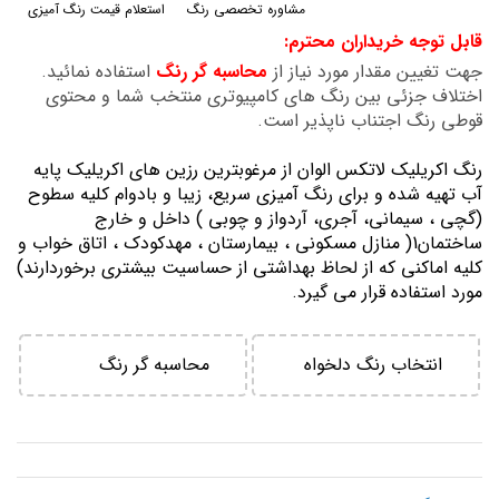
مشاوره تخصصی رنگ
استعلام قیمت رنگ آمیزی
گالری
قابل توجه خریداران محترم:
تصاویر
جهت تغیین مقدار مورد نیاز از
محاسبه گر رنگ
استفاده نمائید.
اختلاف جزئی بین رنگ های کامپیوتری منتخب شما و محتوی
قوطی رنگ اجتناب ناپذیر است.
رنگ اكريليك لاتكس الوان از مرغوبترين رزين هاي اكريليك پايه
آب تهيه شده و برای رنگ آمیزی سریع، زیبا و بادوام کلیه سطوح
(گچی ، سیمانی، آجری، آردواز و چوبی ) داخل و خارج
ساختمان1( منازل مسكوني ، بيمارستان ، مهدكودك ، اتاق خواب و
كليه اماكني كه از لحاظ بهداشتي از حساسيت بيشتري برخوردارند)
مورد استفاده قرار می گیرد.
انتخاب رنگ دلخواه
محاسبه گر رنگ