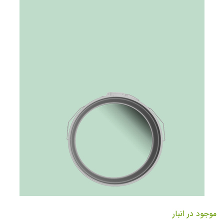
تصاویر
رفتن
به
موجود در انبار
ابتدای