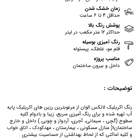
زمان خشک شدن
حداقل 4 تا 6 ساعت
پوشش رنگ بالا
حداکثر 12 متر مکعب در لیتر
رنگ آمیزی بوسیله
قلم مو، غلطک، پیستوله
مناسب پروژه
داخل و بیرون ساختمان
توضیحات :
رنگ اكريليك لاتكس الوان از مرغوبترين رزين هاي اكريليك پايه
آب تهيه شده و برای رنگ آمیزی سریع، زیبا و بادوام کلیه
سطوح (گچی ، سیمانی، آجری، آردواز و چوبی ) داخل و خارج
ساختمان1( منازل مسكوني ، بيمارستان ، مهدكودك ، اتاق خواب
و كليه اماكني كه از لحاظ بهداشتي از حساسيت بيشتري