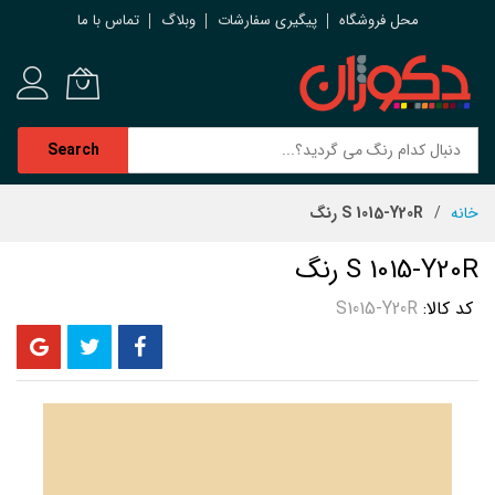
محل فروشگاه
پیگیری سفارشات
وبلاگ
تماس با ما
Search
رش
خانه
S 1015-Y20R رنگ
ه
حتوا
S 1015-Y20R رنگ
کد کالا
S1015-Y20R
رفتن
به
انتهای
گالری