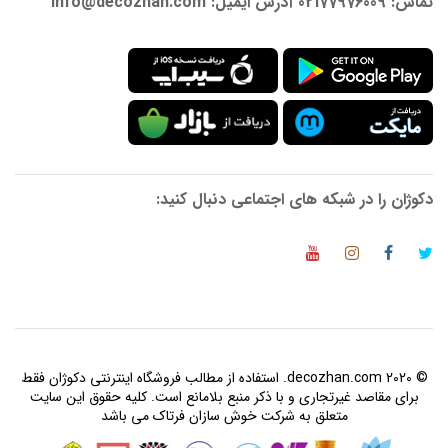
تماس: 02177976009 آدرس ایمیل: info@decozhan.com
دکوژان را در شبکه های اجتماعی دنبال کنید:
© 2020 decozhan.com. استفاده از مطالب فروشگاه اینترنتی دکوژان فقط
برای مقاصد غیرتجاری و با ذکر منبع بلامانع است. کلیه حقوق این سایت
متعلق به شرکت خوش سازان فرتاک می باشد