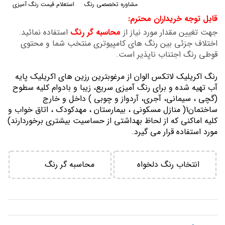
مشاوره تخصصی رنگ
استعلام قیمت رنگ آمیزی
گالری
قابل توجه خریداران محترم:
تصاویر
جهت تغیین مقدار مورد نیاز از
محاسبه گر رنگ
استفاده نمائید.
اختلاف جزئی بین رنگ های کامپیوتری منتخب شما و محتوی
قوطی رنگ اجتناب ناپذیر است.
رنگ اكريليك لاتكس الوان از مرغوبترين رزين هاي اكريليك پايه
آب تهيه شده و برای رنگ آمیزی سریع، زیبا و بادوام کلیه سطوح
(گچی ، سیمانی، آجری، آردواز و چوبی ) داخل و خارج
ساختمان1( منازل مسكوني ، بيمارستان ، مهدكودك ، اتاق خواب و
كليه اماكني كه از لحاظ بهداشتي از حساسيت بيشتري برخوردارند)
مورد استفاده قرار می گیرد.
انتخاب رنگ دلخواه
محاسبه گر رنگ