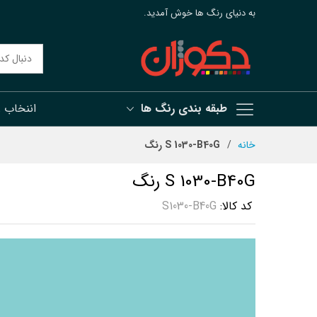
به دنیای رنگ ها خوش آمدید.
طبقه بندی رنگ ها
اننخاب 
رش
خانه
S 1030-B40G رنگ
ه
حتوا
S 1030-B40G رنگ
کد کالا
S1030-B40G
رفتن
به
انتهای
گالری
تصاویر