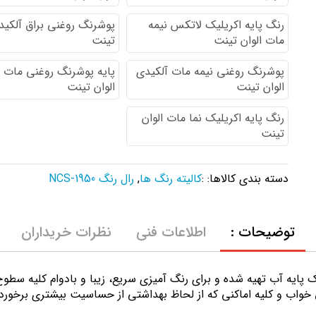
رنگ پایه اكريليك لاتكس نيمه
پوشرنگ روغنی براق آلکیدی
مات الوان تینت
تینت
پوشرنگ روغنی نیمه مات آلکیدی
پایه پوشرنگ روغنی مات 
الوان تینت
الوان تینت
رنگ پایه اکریلیک نما مات الوان
تینت
دسته بندی کالاها: :
کالیته رنگ ها
,
رال رنگ NCS-1950
توضیحات :
اطلاعات فنی
نظرات خریداران
ك پايه آب تهيه شده و برای رنگ آمیزی سریع، زیبا و بادوام کلیه سط