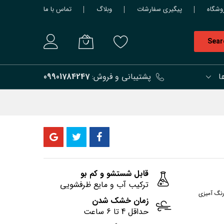
وشگاه
پیگیری سفارشات
وبلاگ
تماس با ما
Sear
ا
پشتیبانی و فروش:
09901784247
قابل شستشو و کم بو
ترکیب آب و مایع ظرفشویی
رنگ آمیزی
زمان خشک شدن
حداقل 4 تا 6 ساعت