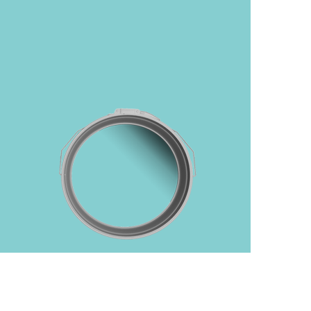
رفتن
به
ابتدای
گالری