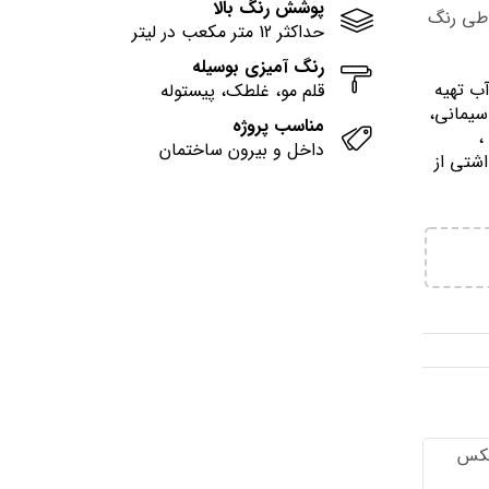
پوشش رنگ بالا
وطی رنگ
حداکثر 12 متر مکعب در لیتر
رنگ آمیزی بوسیله
آب تهيه
قلم مو، غلطک، پیستوله
سیمانی،
مناسب پروژه
وني ،
داخل و بیرون ساختمان
اشتي از
تكس