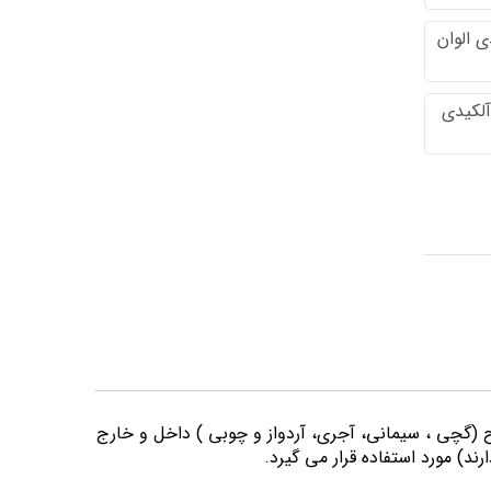
 الوان
آلکیدی
وح (گچی ، سیمانی، آجری، آردواز و چوبی ) داخل و خارج