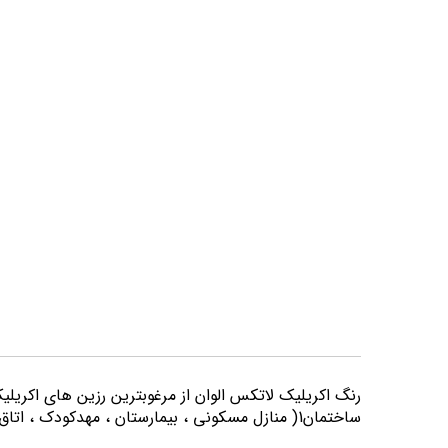
تصاویر
رنگ اكريليك لاتكس الوان از مرغوبترين رزين هاي اكريلي
ساختمان1( منازل مسكوني ، بيمارستان ، مهدكودك ، اتاق خواب و كليه اماكني كه از لحاظ بهداشتي از حساسيت بيشتري برخوردارند) مورد استفاده قرار می گیرد.