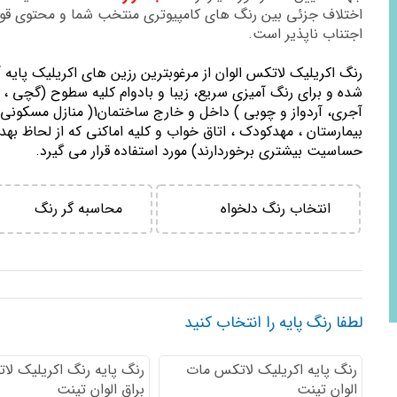
اختلاف جزئی بین رنگ های کامپیوتری منتخب شما و محتوی ق
اجتناب ناپذیر است.
رنگ اكريليك لاتكس الوان از مرغوبترين رزين هاي اكريليك پايه 
شده و برای رنگ آمیزی سریع، زیبا و بادوام کلیه سطوح (گچی ، 
آجری، آردواز و چوبی ) داخل و خارج ساختمان1( منازل مسك
بيمارستان ، مهدكودك ، اتاق خواب و كليه اماكني كه از لحاظ بهد
حساسيت بيشتري برخوردارند) مورد استفاده قرار می گیرد.
انتخاب رنگ دلخواه
محاسبه گر رنگ
لطفا رنگ پایه را انتخاب کنید
رنگ پایه اكريليك لاتكس مات
رنگ پایه رنگ اكريليك لا
الوان تینت
براق الوان تینت