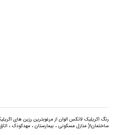
تصاویر
رنگ اكريليك لاتكس الوان از مرغوبترين رزين هاي اكريلي
ساختمان1( منازل مسكوني ، بيمارستان ، مهدكودك ، اتاق خواب و كليه اماكني كه از لحاظ بهداشتي از حساسيت بيشتري برخوردارند) مورد استفاده قرار می گیرد.