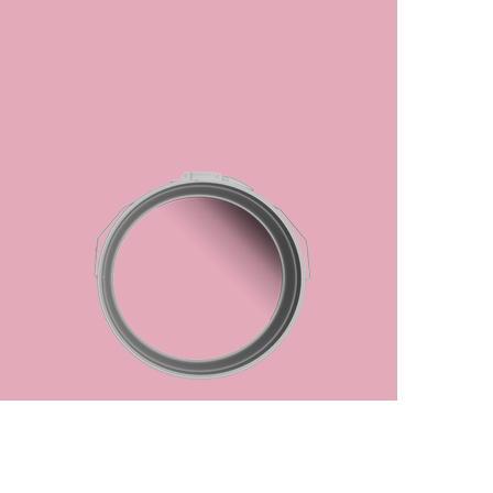
رفتن
به
ابتدای
گالری