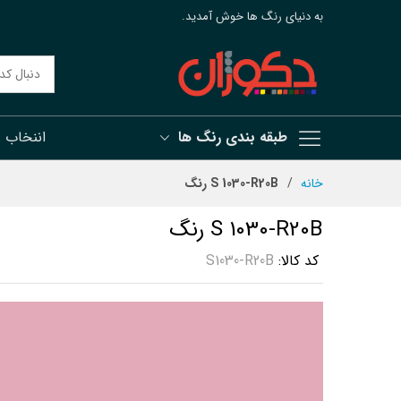
به دنیای رنگ ها خوش آمدید.
طبقه بندی رنگ ها
اننخاب 
رش
خانه
S 1030-R20B رنگ
ه
حتوا
S 1030-R20B رنگ
کد کالا
S1030-R20B
رفتن
به
انتهای
گالری
تصاویر