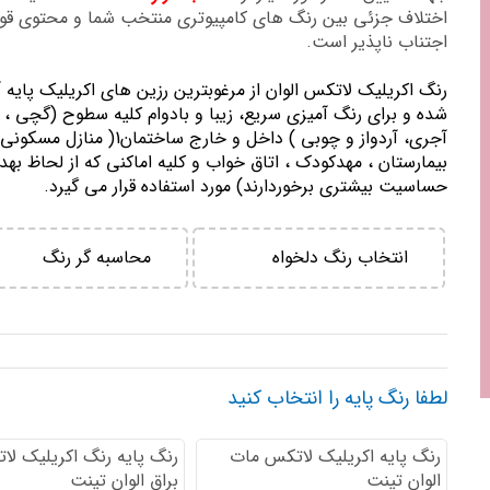
اختلاف جزئی بین رنگ های کامپیوتری منتخب شما و محتوی ق
اجتناب ناپذیر است.
رنگ اكريليك لاتكس الوان از مرغوبترين رزين هاي اكريليك پايه 
شده و برای رنگ آمیزی سریع، زیبا و بادوام کلیه سطوح (گچی ، 
آجری، آردواز و چوبی ) داخل و خارج ساختمان1( منازل مسك
بيمارستان ، مهدكودك ، اتاق خواب و كليه اماكني كه از لحاظ بهد
حساسيت بيشتري برخوردارند) مورد استفاده قرار می گیرد.
انتخاب رنگ دلخواه
محاسبه گر رنگ
لطفا رنگ پایه را انتخاب کنید
رنگ پایه اكريليك لاتكس مات
رنگ پایه رنگ اكريليك لا
الوان تینت
براق الوان تینت