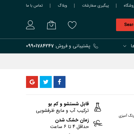
وشگاه
پیگیری سفارشات
وبلاگ
تماس با ما
Sear
ا
پشتیبانی و فروش:
09901784247
قابل شستشو و کم بو
ترکیب آب و مایع ظرفشویی
رنگ آمیزی
زمان خشک شدن
حداقل 4 تا 6 ساعت