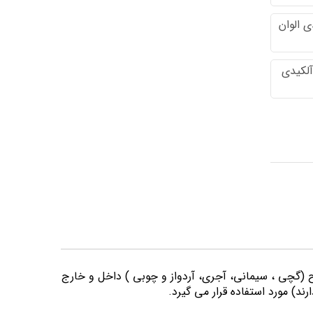
 الوان
آلکیدی
وح (گچی ، سیمانی، آجری، آردواز و چوبی ) داخل و خارج