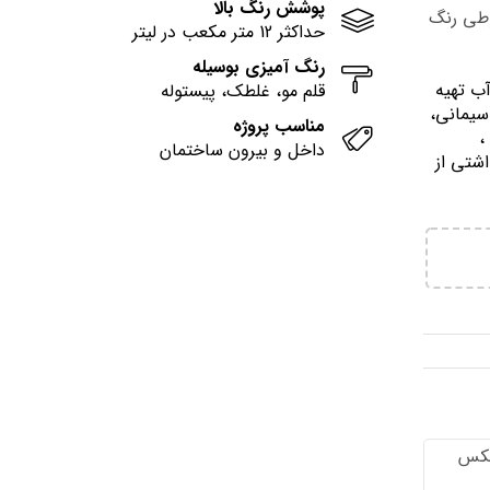
پوشش رنگ بالا
وطی رنگ
حداکثر 12 متر مکعب در لیتر
رنگ آمیزی بوسیله
آب تهيه
قلم مو، غلطک، پیستوله
سیمانی،
مناسب پروژه
وني ،
داخل و بیرون ساختمان
اشتي از
تكس