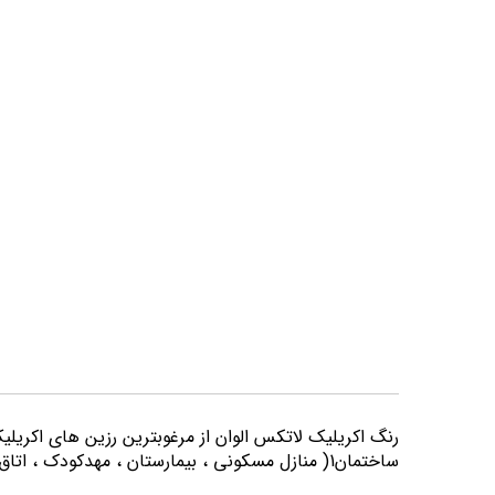
تصاویر
رنگ اكريليك لاتكس الوان از مرغوبترين رزين هاي اكريلي
ساختمان1( منازل مسكوني ، بيمارستان ، مهدكودك ، اتاق خواب و كليه اماكني كه از لحاظ بهداشتي از حساسيت بيشتري برخوردارند) مورد استفاده قرار می گیرد.