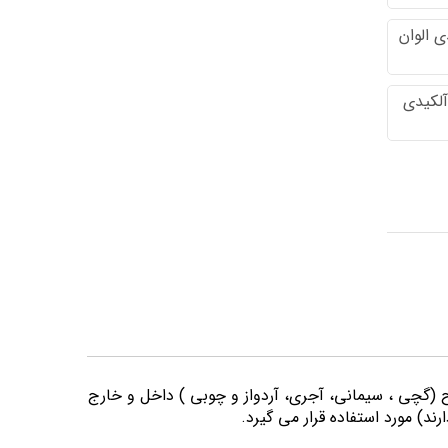
 الوان
آلکیدی
وح (گچی ، سیمانی، آجری، آردواز و چوبی ) داخل و خارج