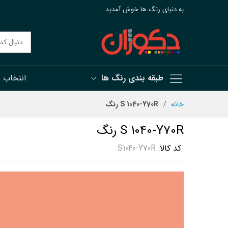
به دنیای رنگ ها خوش آمدید.
طبقه بندی رنگ ها
اننخاب 
رش
خانه
S 1040-Y70R رنگ
ه
حتوا
S 1040-Y70R رنگ
کد کالا
S1040-Y70R
رفتن
به
انتهای
گالری
تصاویر