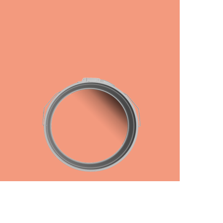
رفتن
به
ابتدای
گالری