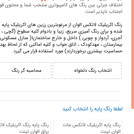
اختلاف جزئی بین رنگ های کامپیوتری منتخب شما و محتوی ق
اجتناب ناپذیر است.
رنگ اكريليك لاتكس الوان از مرغوبترين رزين هاي اكريليك پايه 
شده و برای رنگ آمیزی سریع، زیبا و بادوام کلیه سطوح (گچی ، 
آجری، آردواز و چوبی ) داخل و خارج ساختمان1( منازل مسك
بيمارستان ، مهدكودك ، اتاق خواب و كليه اماكني كه از لحاظ بهد
حساسيت بيشتري برخوردارند) مورد استفاده قرار می گیرد.
انتخاب رنگ دلخواه
محاسبه گر رنگ
لطفا رنگ پایه را انتخاب کنید
رنگ پایه اكريليك لاتكس مات
رنگ پایه رنگ اكريليك لا
الوان تینت
براق الوان تینت