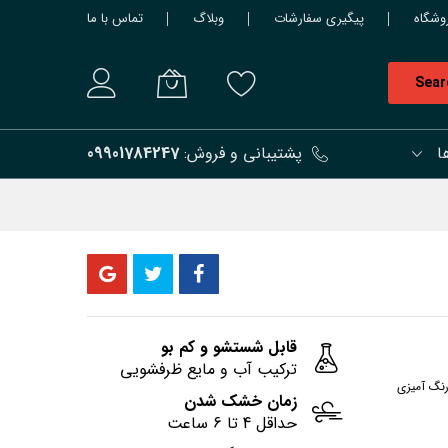
وشگاه
پیگیری سفارشات
وبلاگ
تماس با ما
Sear
ا
پشتیبانی و فروش:
09901784247
قابل شستشو و کم بو
ترکیب آب و مایع ظرفشویی
رنگ آمیزی
زمان خشک شدن
حداقل 4 تا 6 ساعت