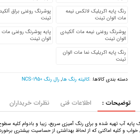
رنگ پایه اكريليك لاتكس نيمه
پوشرنگ روغنی براق آلکیدی
مات الوان تینت
تینت
پوشرنگ روغنی نیمه مات آلکیدی
پایه پوشرنگ روغنی مات 
الوان تینت
الوان تینت
رنگ پایه اکریلیک نما مات الوان
تینت
دسته بندی کالاها: :
کالیته رنگ ها
,
رال رنگ NCS-1950
توضیحات :
اطلاعات فنی
نظرات خریداران
ك پايه آب تهيه شده و برای رنگ آمیزی سریع، زیبا و بادوام کلیه سط