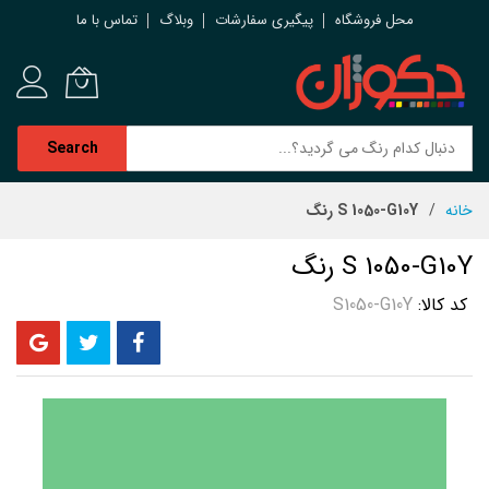
محل فروشگاه
پیگیری سفارشات
وبلاگ
تماس با ما
Search
رش
خانه
S 1050-G10Y رنگ
ه
حتوا
S 1050-G10Y رنگ
کد کالا
S1050-G10Y
رفتن
به
انتهای
گالری