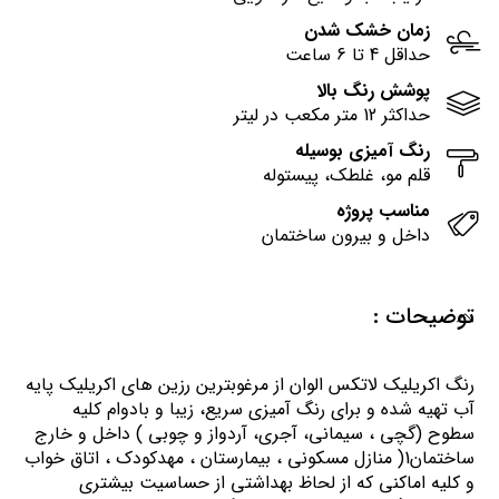
زمان خشک شدن
حداقل 4 تا 6 ساعت
پوشش رنگ بالا
حداکثر 12 متر مکعب در لیتر
رنگ آمیزی بوسیله
قلم مو، غلطک، پیستوله
مناسب پروژه
داخل و بیرون ساختمان
توضیحات :
رنگ اكريليك لاتكس الوان از مرغوبترين رزين هاي اكريليك پايه
آب تهيه شده و برای رنگ آمیزی سریع، زیبا و بادوام کلیه
سطوح (گچی ، سیمانی، آجری، آردواز و چوبی ) داخل و خارج
ساختمان1( منازل مسكوني ، بيمارستان ، مهدكودك ، اتاق خواب
و كليه اماكني كه از لحاظ بهداشتي از حساسيت بيشتري