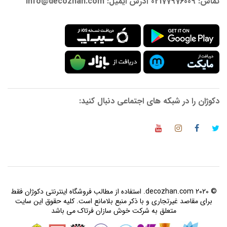
تماس: 02177976009 آدرس ایمیل: info@decozhan.com
دکوژان را در شبکه های اجتماعی دنبال کنید:
© 2020 decozhan.com. استفاده از مطالب فروشگاه اینترنتی دکوژان فقط
برای مقاصد غیرتجاری و با ذکر منبع بلامانع است. کلیه حقوق این سایت
متعلق به شرکت خوش سازان فرتاک می باشد