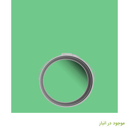
تصاویر
رفتن
به
موجود در انبار
ابتدای