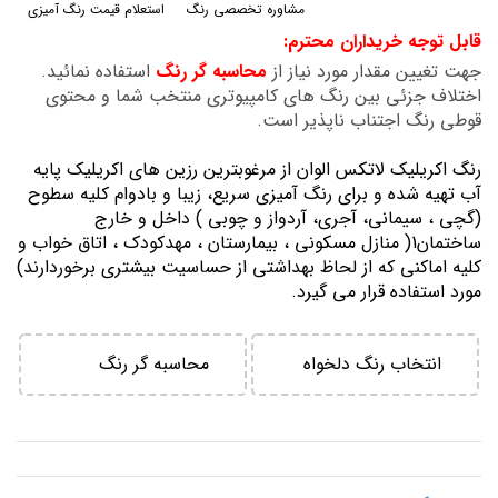
مشاوره تخصصی رنگ
استعلام قیمت رنگ آمیزی
گالری
قابل توجه خریداران محترم:
تصاویر
جهت تغیین مقدار مورد نیاز از
محاسبه گر رنگ
استفاده نمائید.
اختلاف جزئی بین رنگ های کامپیوتری منتخب شما و محتوی
قوطی رنگ اجتناب ناپذیر است.
رنگ اكريليك لاتكس الوان از مرغوبترين رزين هاي اكريليك پايه
آب تهيه شده و برای رنگ آمیزی سریع، زیبا و بادوام کلیه سطوح
(گچی ، سیمانی، آجری، آردواز و چوبی ) داخل و خارج
ساختمان1( منازل مسكوني ، بيمارستان ، مهدكودك ، اتاق خواب و
كليه اماكني كه از لحاظ بهداشتي از حساسيت بيشتري برخوردارند)
مورد استفاده قرار می گیرد.
انتخاب رنگ دلخواه
محاسبه گر رنگ