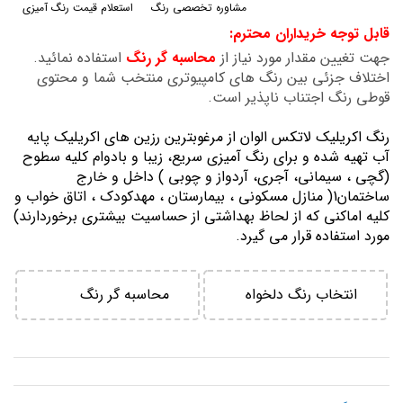
مشاوره تخصصی رنگ
استعلام قیمت رنگ آمیزی
گالری
قابل توجه خریداران محترم:
تصاویر
جهت تغیین مقدار مورد نیاز از
محاسبه گر رنگ
استفاده نمائید.
اختلاف جزئی بین رنگ های کامپیوتری منتخب شما و محتوی
قوطی رنگ اجتناب ناپذیر است.
رنگ اكريليك لاتكس الوان از مرغوبترين رزين هاي اكريليك پايه
آب تهيه شده و برای رنگ آمیزی سریع، زیبا و بادوام کلیه سطوح
(گچی ، سیمانی، آجری، آردواز و چوبی ) داخل و خارج
ساختمان1( منازل مسكوني ، بيمارستان ، مهدكودك ، اتاق خواب و
كليه اماكني كه از لحاظ بهداشتي از حساسيت بيشتري برخوردارند)
مورد استفاده قرار می گیرد.
انتخاب رنگ دلخواه
محاسبه گر رنگ