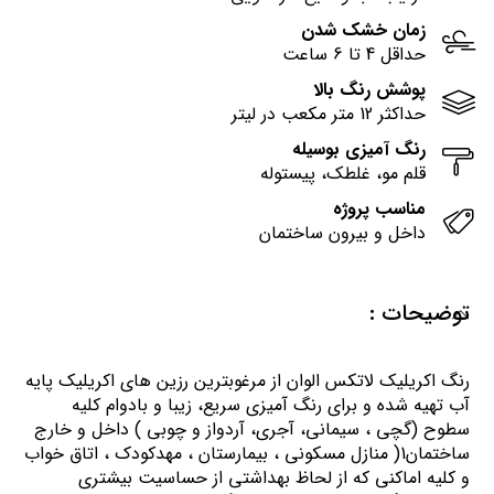
زمان خشک شدن
حداقل 4 تا 6 ساعت
پوشش رنگ بالا
حداکثر 12 متر مکعب در لیتر
رنگ آمیزی بوسیله
قلم مو، غلطک، پیستوله
مناسب پروژه
داخل و بیرون ساختمان
توضیحات :
رنگ اكريليك لاتكس الوان از مرغوبترين رزين هاي اكريليك پايه
آب تهيه شده و برای رنگ آمیزی سریع، زیبا و بادوام کلیه
سطوح (گچی ، سیمانی، آجری، آردواز و چوبی ) داخل و خارج
ساختمان1( منازل مسكوني ، بيمارستان ، مهدكودك ، اتاق خواب
و كليه اماكني كه از لحاظ بهداشتي از حساسيت بيشتري