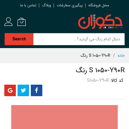
محل فروشگاه
پیگیری سفارشات
وبلاگ
تماس با ما
Search
رش
خانه
S 1050-Y90R رنگ
ه
حتوا
S 1050-Y90R رنگ
کد کالا
S1050-Y90R
رفتن
به
انتهای
گالری