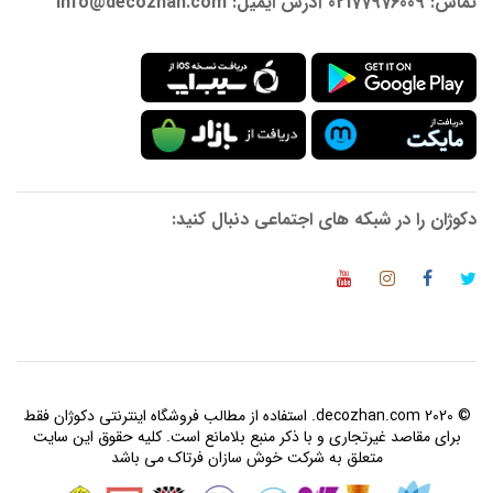
تماس: 02177976009 آدرس ایمیل: info@decozhan.com
دکوژان را در شبکه های اجتماعی دنبال کنید:
© 2020 decozhan.com. استفاده از مطالب فروشگاه اینترنتی دکوژان فقط
برای مقاصد غیرتجاری و با ذکر منبع بلامانع است. کلیه حقوق این سایت
متعلق به شرکت خوش سازان فرتاک می باشد