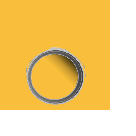
رفتن
به
ابتدای
گالری