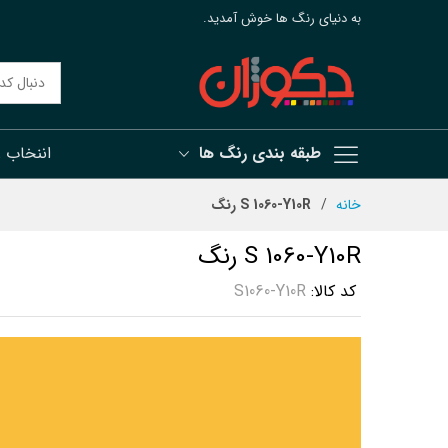
به دنیای رنگ ها خوش آمدید.
طبقه بندی رنگ ها
اننخاب 
رش
خانه
S 1060-Y10R رنگ
ه
حتوا
S 1060-Y10R رنگ
کد کالا
S1060-Y10R
رفتن
به
انتهای
گالری
تصاویر