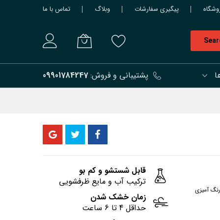
وشگاه
پیگیری سفارشات
وبلاگ
تماس با ما
Sear
ا
پشتیبانی و فروش:
09901784247
قابل شستشو و کم بو
ترکیب آب و مایع ظرفشویی
رنگ آمیزی
زمان خشک شدن
حداقل 4 تا 6 ساعت