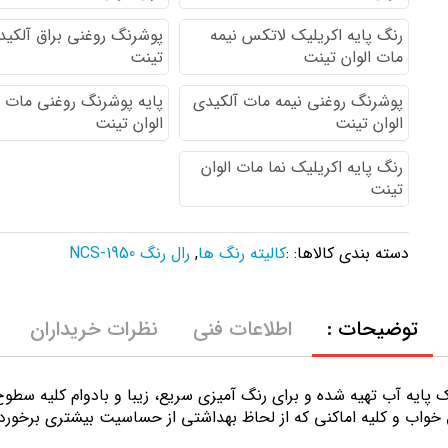
رنگ پایه اكريليك لاتكس نيمه
پوشرنگ روغنی براق آلکیدی
مات الوان تینت
تینت
پوشرنگ روغنی نیمه مات آلکیدی
پایه پوشرنگ روغنی مات 
الوان تینت
الوان تینت
رنگ پایه اکریلیک نما مات الوان
تینت
دسته بندی کالاها: :
کالیته رنگ ها
,
رال رنگ NCS-1950
توضیحات :
اطلاعات فنی
نظرات خریداران
ك پايه آب تهيه شده و برای رنگ آمیزی سریع، زیبا و بادوام کلیه سط