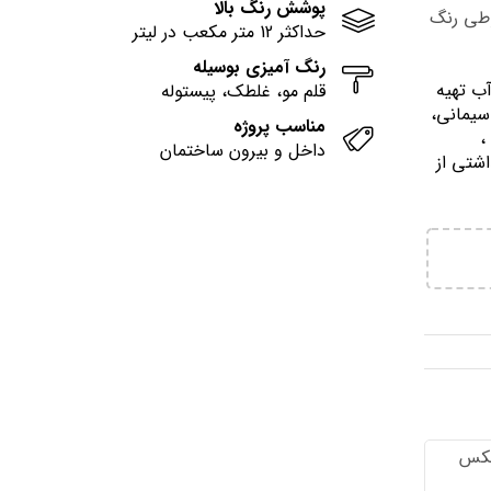
پوشش رنگ بالا
وطی رنگ
حداکثر 12 متر مکعب در لیتر
رنگ آمیزی بوسیله
آب تهيه
قلم مو، غلطک، پیستوله
سیمانی،
مناسب پروژه
وني ،
داخل و بیرون ساختمان
اشتي از
تكس