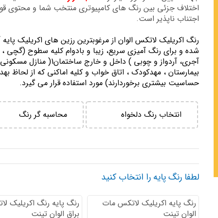
اختلاف جزئی بین رنگ های کامپیوتری منتخب شما و محتوی ق
اجتناب ناپذیر است.
رنگ اكريليك لاتكس الوان از مرغوبترين رزين هاي اكريليك پايه 
شده و برای رنگ آمیزی سریع، زیبا و بادوام کلیه سطوح (گچی ، 
آجری، آردواز و چوبی ) داخل و خارج ساختمان1( منازل مسك
بيمارستان ، مهدكودك ، اتاق خواب و كليه اماكني كه از لحاظ بهد
حساسيت بيشتري برخوردارند) مورد استفاده قرار می گیرد.
انتخاب رنگ دلخواه
محاسبه گر رنگ
لطفا رنگ پایه را انتخاب کنید
رنگ پایه اكريليك لاتكس مات
رنگ پایه رنگ اكريليك لا
الوان تینت
براق الوان تینت