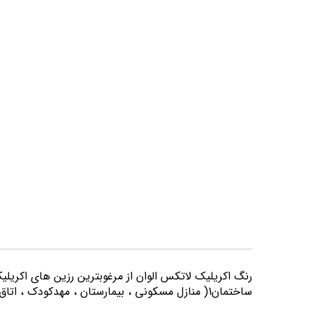
تصاویر
رنگ اكريليك لاتكس الوان از مرغوبترين رزين هاي اكريلي
ساختمان1( منازل مسكوني ، بيمارستان ، مهدكودك ، اتاق خواب و كليه اماكني كه از لحاظ بهداشتي از حساسيت بيشتري برخوردارند) مورد استفاده قرار می گیرد.