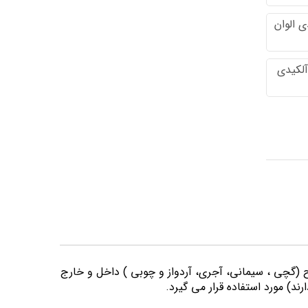
 الوان
آلکیدی
وح (گچی ، سیمانی، آجری، آردواز و چوبی ) داخل و خارج