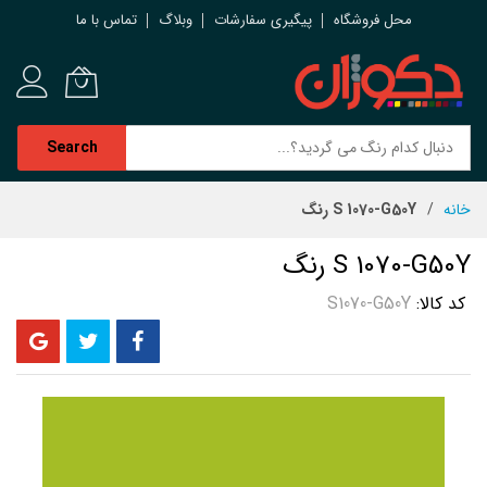
محل فروشگاه
پیگیری سفارشات
وبلاگ
تماس با ما
Search
رش
خانه
S 1070-G50Y رنگ
ه
حتوا
S 1070-G50Y رنگ
کد کالا
S1070-G50Y
رفتن
به
انتهای
گالری