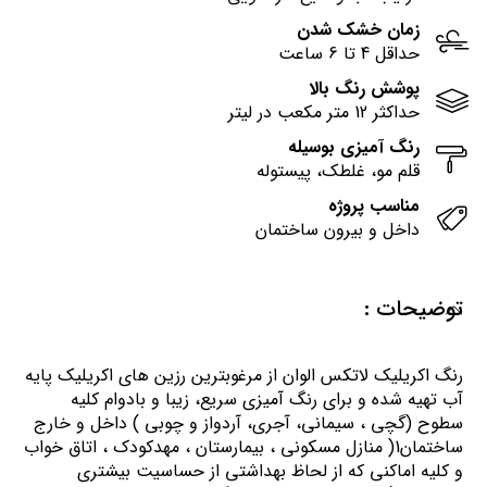
زمان خشک شدن
حداقل 4 تا 6 ساعت
پوشش رنگ بالا
حداکثر 12 متر مکعب در لیتر
رنگ آمیزی بوسیله
قلم مو، غلطک، پیستوله
مناسب پروژه
داخل و بیرون ساختمان
توضیحات :
رنگ اكريليك لاتكس الوان از مرغوبترين رزين هاي اكريليك پايه
آب تهيه شده و برای رنگ آمیزی سریع، زیبا و بادوام کلیه
سطوح (گچی ، سیمانی، آجری، آردواز و چوبی ) داخل و خارج
ساختمان1( منازل مسكوني ، بيمارستان ، مهدكودك ، اتاق خواب
و كليه اماكني كه از لحاظ بهداشتي از حساسيت بيشتري