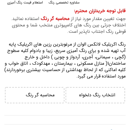
مشاوره تخصصی رنگ
استعلام قیمت رنگ آمیزی
گالری
قابل توجه خریداران محترم:
تصاویر
جهت تغیین مقدار مورد نیاز از
محاسبه گر رنگ
استفاده نمائید.
اختلاف جزئی بین رنگ های کامپیوتری منتخب شما و محتوی
قوطی رنگ اجتناب ناپذیر است.
رنگ اكريليك لاتكس الوان از مرغوبترين رزين هاي اكريليك پايه
آب تهيه شده و برای رنگ آمیزی سریع، زیبا و بادوام کلیه سطوح
(گچی ، سیمانی، آجری، آردواز و چوبی ) داخل و خارج
ساختمان1( منازل مسكوني ، بيمارستان ، مهدكودك ، اتاق خواب و
كليه اماكني كه از لحاظ بهداشتي از حساسيت بيشتري برخوردارند)
مورد استفاده قرار می گیرد.
انتخاب رنگ دلخواه
محاسبه گر رنگ