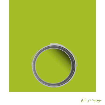
تصاویر
رفتن
به
موجود در انبار
ابتدای