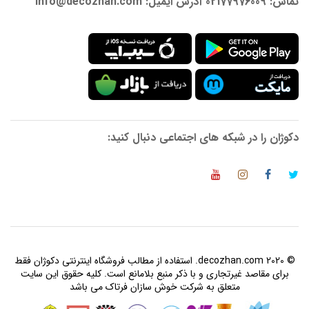
تماس: 02177976009 آدرس ایمیل: info@decozhan.com
دکوژان را در شبکه های اجتماعی دنبال کنید:
© 2020 decozhan.com. استفاده از مطالب فروشگاه اینترنتی دکوژان فقط
برای مقاصد غیرتجاری و با ذکر منبع بلامانع است. کلیه حقوق این سایت
متعلق به شرکت خوش سازان فرتاک می باشد