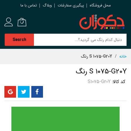
محل فروشگاه
پیگیری سفارشات
وبلاگ
تماس با ما
Search
رش
خانه
S 1075-G20Y رنگ
ه
حتوا
S 1075-G20Y رنگ
کد کالا
S1075-G20Y
رفتن
به
انتهای
گالری