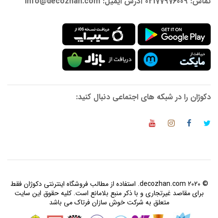
تماس: 02177976009 آدرس ایمیل: info@decozhan.com
دکوژان را در شبکه های اجتماعی دنبال کنید:
© 2020 decozhan.com. استفاده از مطالب فروشگاه اینترنتی دکوژان فقط
برای مقاصد غیرتجاری و با ذکر منبع بلامانع است. کلیه حقوق این سایت
متعلق به شرکت خوش سازان فرتاک می باشد