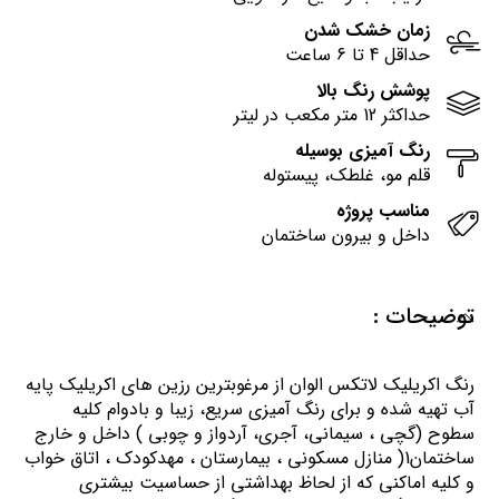
زمان خشک شدن
حداقل 4 تا 6 ساعت
پوشش رنگ بالا
حداکثر 12 متر مکعب در لیتر
رنگ آمیزی بوسیله
قلم مو، غلطک، پیستوله
مناسب پروژه
داخل و بیرون ساختمان
توضیحات :
رنگ اكريليك لاتكس الوان از مرغوبترين رزين هاي اكريليك پايه
آب تهيه شده و برای رنگ آمیزی سریع، زیبا و بادوام کلیه
سطوح (گچی ، سیمانی، آجری، آردواز و چوبی ) داخل و خارج
ساختمان1( منازل مسكوني ، بيمارستان ، مهدكودك ، اتاق خواب
و كليه اماكني كه از لحاظ بهداشتي از حساسيت بيشتري