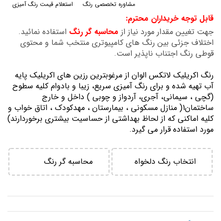
مشاوره تخصصی رنگ
استعلام قیمت رنگ آمیزی
گالری
قابل توجه خریداران محترم:
تصاویر
جهت تغیین مقدار مورد نیاز از
محاسبه گر رنگ
استفاده نمائید.
اختلاف جزئی بین رنگ های کامپیوتری منتخب شما و محتوی
قوطی رنگ اجتناب ناپذیر است.
رنگ اكريليك لاتكس الوان از مرغوبترين رزين هاي اكريليك پايه
آب تهيه شده و برای رنگ آمیزی سریع، زیبا و بادوام کلیه سطوح
(گچی ، سیمانی، آجری، آردواز و چوبی ) داخل و خارج
ساختمان1( منازل مسكوني ، بيمارستان ، مهدكودك ، اتاق خواب و
كليه اماكني كه از لحاظ بهداشتي از حساسيت بيشتري برخوردارند)
مورد استفاده قرار می گیرد.
انتخاب رنگ دلخواه
محاسبه گر رنگ