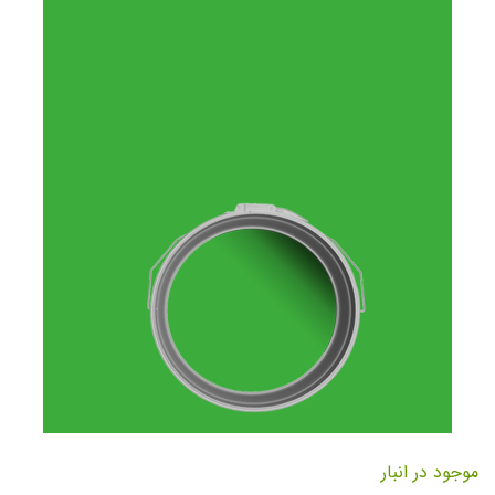
تصاویر
رفتن
به
موجود در انبار
ابتدای