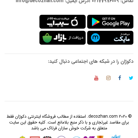
تماس: 02177976009 آدرس ایمیل: info@decozhan.com
دکوژان را در شبکه های اجتماعی دنبال کنید:
© 2020 decozhan.com. استفاده از مطالب فروشگاه اینترنتی دکوژان فقط
برای مقاصد غیرتجاری و با ذکر منبع بلامانع است. کلیه حقوق این سایت
متعلق به شرکت خوش سازان فرتاک می باشد