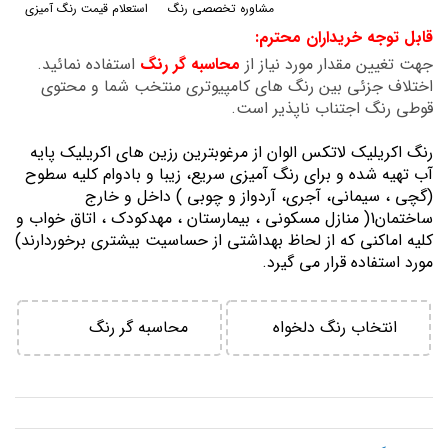
مشاوره تخصصی رنگ
استعلام قیمت رنگ آمیزی
گالری
قابل توجه خریداران محترم:
تصاویر
جهت تغیین مقدار مورد نیاز از
محاسبه گر رنگ
استفاده نمائید.
اختلاف جزئی بین رنگ های کامپیوتری منتخب شما و محتوی
قوطی رنگ اجتناب ناپذیر است.
رنگ اكريليك لاتكس الوان از مرغوبترين رزين هاي اكريليك پايه
آب تهيه شده و برای رنگ آمیزی سریع، زیبا و بادوام کلیه سطوح
(گچی ، سیمانی، آجری، آردواز و چوبی ) داخل و خارج
ساختمان1( منازل مسكوني ، بيمارستان ، مهدكودك ، اتاق خواب و
كليه اماكني كه از لحاظ بهداشتي از حساسيت بيشتري برخوردارند)
مورد استفاده قرار می گیرد.
انتخاب رنگ دلخواه
محاسبه گر رنگ