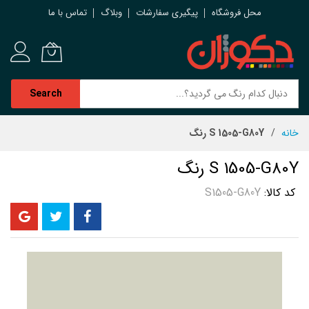
محل فروشگاه
پیگیری سفارشات
وبلاگ
تماس با ما
Search
رش
خانه
S 1505-G80Y رنگ
ه
حتوا
S 1505-G80Y رنگ
کد کالا
S1505-G80Y
رفتن
به
انتهای
گالری