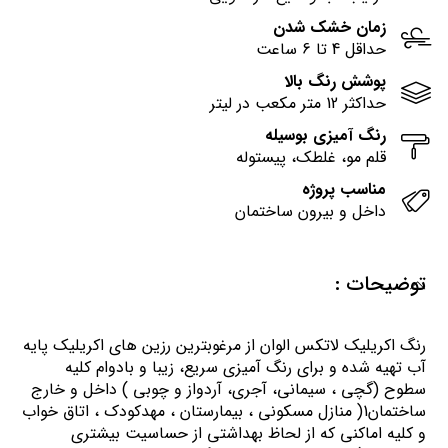
زمان خشک شدن
حداقل 4 تا 6 ساعت
پوشش رنگ بالا
حداکثر 12 متر مکعب در لیتر
رنگ آمیزی بوسیله
قلم مو، غلطک، پیستوله
مناسب پروژه
داخل و بیرون ساختمان
توضیحات :
رنگ اكريليك لاتكس الوان از مرغوبترين رزين هاي اكريليك پايه
آب تهيه شده و برای رنگ آمیزی سریع، زیبا و بادوام کلیه
سطوح (گچی ، سیمانی، آجری، آردواز و چوبی ) داخل و خارج
ساختمان1( منازل مسكوني ، بيمارستان ، مهدكودك ، اتاق خواب
و كليه اماكني كه از لحاظ بهداشتي از حساسيت بيشتري