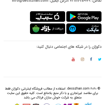
تماس: 02177976009 آدرس ایمیل: info@decozhan.com
دکوژان را در شبکه های اجتماعی دنبال کنید:
© 2020 decozhan.com. استفاده از مطالب فروشگاه اینترنتی دکوژان فقط
برای مقاصد غیرتجاری و با ذکر منبع بلامانع است. کلیه حقوق این سایت
متعلق به شرکت خوش سازان فرتاک می باشد