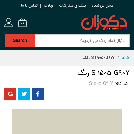
محل فروشگاه
پیگیری سفارشات
وبلاگ
تماس با ما
Search
رش
خانه
S 1505-G90Y رنگ
ه
حتوا
S 1505-G90Y رنگ
کد کالا
S1505-G90Y
رفتن
به
انتهای
گالری