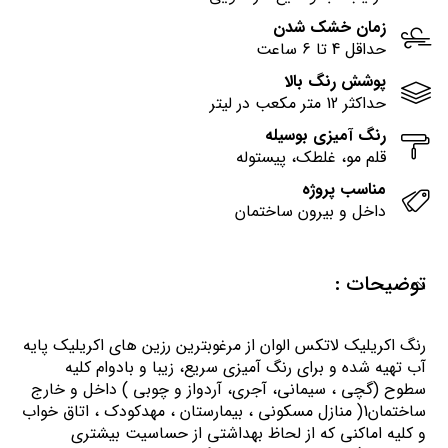
زمان خشک شدن
حداقل 4 تا 6 ساعت
پوشش رنگ بالا
حداکثر 12 متر مکعب در لیتر
رنگ آمیزی بوسیله
قلم مو، غلطک، پیستوله
مناسب پروژه
داخل و بیرون ساختمان
توضیحات :
رنگ اكريليك لاتكس الوان از مرغوبترين رزين هاي اكريليك پايه
آب تهيه شده و برای رنگ آمیزی سریع، زیبا و بادوام کلیه
سطوح (گچی ، سیمانی، آجری، آردواز و چوبی ) داخل و خارج
ساختمان1( منازل مسكوني ، بيمارستان ، مهدكودك ، اتاق خواب
و كليه اماكني كه از لحاظ بهداشتي از حساسيت بيشتري