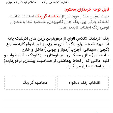
مشاوره تخصصی رنگ
استعلام قیمت رنگ آمیزی
گالری
قابل توجه خریداران محترم:
تصاویر
جهت تغیین مقدار مورد نیاز از
محاسبه گر رنگ
استفاده نمائید.
اختلاف جزئی بین رنگ های کامپیوتری منتخب شما و محتوی
قوطی رنگ اجتناب ناپذیر است.
رنگ اكريليك لاتكس الوان از مرغوبترين رزين هاي اكريليك پايه
آب تهيه شده و برای رنگ آمیزی سریع، زیبا و بادوام کلیه سطوح
(گچی ، سیمانی، آجری، آردواز و چوبی ) داخل و خارج
ساختمان1( منازل مسكوني ، بيمارستان ، مهدكودك ، اتاق خواب و
كليه اماكني كه از لحاظ بهداشتي از حساسيت بيشتري برخوردارند)
مورد استفاده قرار می گیرد.
انتخاب رنگ دلخواه
محاسبه گر رنگ