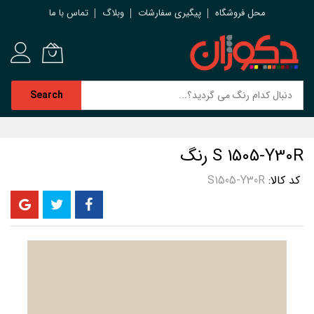
محل فروشگاه
پیگیری سفارشات
وبلاگ
تماس با ما
Search
رش
ه
S 1505-Y30R رنگ
حتوا
کد کالا
S1505-Y30R
رفتن
به
انتهای
گالری
تصاویر