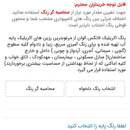
قابل توجه خریداران محترم:
تصاویر
جهت تغیین مقدار مورد نیاز از
محاسبه گر رنگ
استفاده نمائید.
اختلاف جزئی بین رنگ های کامپیوتری منتخب شما و محتوی
قوطی رنگ اجتناب ناپذیر است.
رنگ اكريليك لاتكس الوان از مرغوبترين رزين هاي اكريليك پايه
آب تهيه شده و برای رنگ آمیزی سریع، زیبا و بادوام کلیه سطوح
(گچی ، سیمانی، آجری، آردواز و چوبی ) داخل و خارج
ساختمان1( منازل مسكوني ، بيمارستان ، مهدكودك ، اتاق خواب و
كليه اماكني كه از لحاظ بهداشتي از حساسيت بيشتري برخوردارند)
مورد استفاده قرار می گیرد.
انتخاب رنگ دلخواه
محاسبه گر رنگ
لطفا رنگ پایه را انتخاب کنید