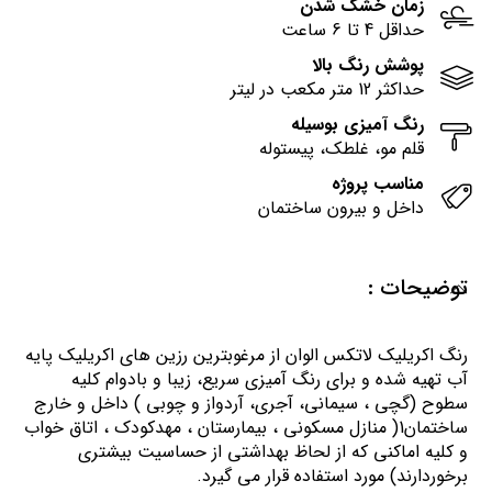
زمان خشک شدن
حداقل 4 تا 6 ساعت
پوشش رنگ بالا
حداکثر 12 متر مکعب در لیتر
رنگ آمیزی بوسیله
قلم مو، غلطک، پیستوله
مناسب پروژه
داخل و بیرون ساختمان
توضیحات :
رنگ اكريليك لاتكس الوان از مرغوبترين رزين هاي اكريليك پايه
آب تهيه شده و برای رنگ آمیزی سریع، زیبا و بادوام کلیه
سطوح (گچی ، سیمانی، آجری، آردواز و چوبی ) داخل و خارج
ساختمان1( منازل مسكوني ، بيمارستان ، مهدكودك ، اتاق خواب
و كليه اماكني كه از لحاظ بهداشتي از حساسيت بيشتري
برخوردارند) مورد استفاده قرار می گیرد.