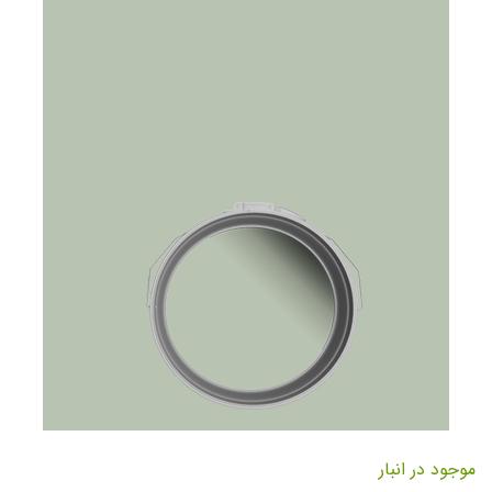
تصاویر
رفتن
به
موجود در انبار
ابتدای