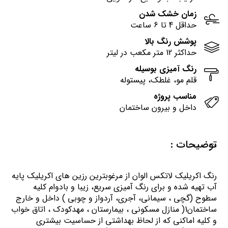
زمان خشک شدن
حداقل 4 تا 6 ساعت
پوشش رنگ بالا
حداکثر 12 متر مکعب در لیتر
رنگ آمیزی بوسیله
قلم مو، غلطک، پیستوله
مناسب پروژه
داخل و بیرون ساختمان
توضیحات :
رنگ اكريليك لاتكس الوان از مرغوبترين رزين هاي اكريليك پايه
آب تهيه شده و برای رنگ آمیزی سریع، زیبا و بادوام کلیه
سطوح (گچی ، سیمانی، آجری، آردواز و چوبی ) داخل و خارج
ساختمان1( منازل مسكوني ، بيمارستان ، مهدكودك ، اتاق خواب
و كليه اماكني كه از لحاظ بهداشتي از حساسيت بيشتري