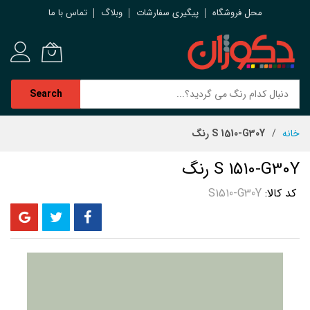
محل فروشگاه
پیگیری سفارشات
وبلاگ
تماس با ما
Search
رش
خانه
S 1510-G30Y رنگ
ه
حتوا
S 1510-G30Y رنگ
کد کالا
S1510-G30Y
رفتن
به
انتهای
گالری