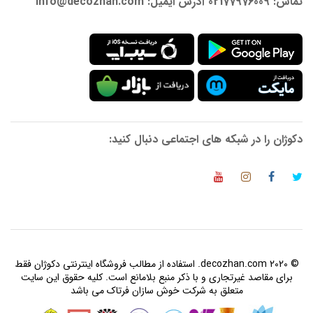
تماس: 02177976009 آدرس ایمیل: info@decozhan.com
دکوژان را در شبکه های اجتماعی دنبال کنید:
© 2020 decozhan.com. استفاده از مطالب فروشگاه اینترنتی دکوژان فقط
برای مقاصد غیرتجاری و با ذکر منبع بلامانع است. کلیه حقوق این سایت
متعلق به شرکت خوش سازان فرتاک می باشد