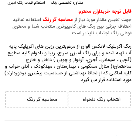
مشاوره تخصصی رنگ
استعلام قیمت رنگ آمیزی
گالری
قابل توجه خریداران محترم:
تصاویر
جهت تغیین مقدار مورد نیاز از
محاسبه گر رنگ
استفاده نمائید.
اختلاف جزئی بین رنگ های کامپیوتری منتخب شما و محتوی
قوطی رنگ اجتناب ناپذیر است.
رنگ اكريليك لاتكس الوان از مرغوبترين رزين هاي اكريليك پايه
آب تهيه شده و برای رنگ آمیزی سریع، زیبا و بادوام کلیه سطوح
(گچی ، سیمانی، آجری، آردواز و چوبی ) داخل و خارج
ساختمان1( منازل مسكوني ، بيمارستان ، مهدكودك ، اتاق خواب و
كليه اماكني كه از لحاظ بهداشتي از حساسيت بيشتري برخوردارند)
مورد استفاده قرار می گیرد.
انتخاب رنگ دلخواه
محاسبه گر رنگ