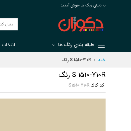
به دنیای رنگ ها خوش آمدید.
طبقه بندی رنگ ها
اننخاب 
رش
خانه
S 1510-Y10R رنگ
ه
حتوا
S 1510-Y10R رنگ
کد کالا
S1510-Y10R
رفتن
به
انتهای
گالری
تصاویر