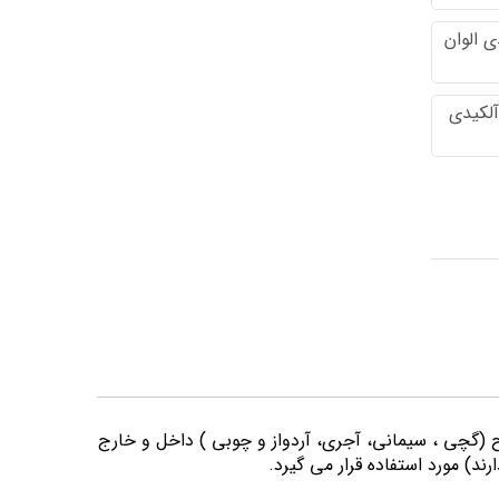
 الوان
آلکیدی
وح (گچی ، سیمانی، آجری، آردواز و چوبی ) داخل و خارج