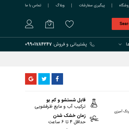
وشگاه
پیگیری سفارشات
وبلاگ
تماس با ما
Sear
ا
پشتیبانی و فروش:
09901784247
قابل شستشو و کم بو
ترکیب آب و مایع ظرفشویی
رنگ آمیزی
زمان خشک شدن
حداقل 4 تا 6 ساعت