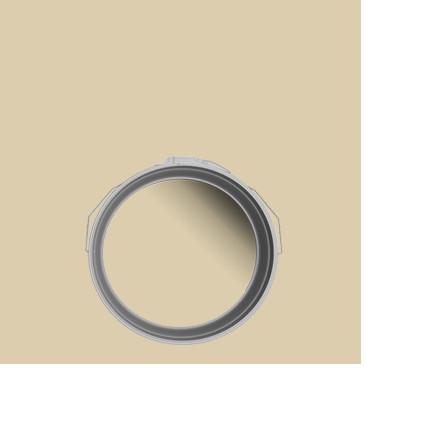
رفتن
به
ابتدای
گالری