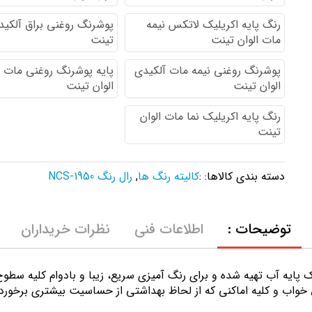
رنگ پایه اكريليك لاتكس نيمه
پوشرنگ روغنی براق آلکیدی
مات الوان تینت
تینت
پوشرنگ روغنی نیمه مات آلکیدی
پایه پوشرنگ روغنی مات 
الوان تینت
الوان تینت
رنگ پایه اکریلیک نما مات الوان
تینت
دسته بندی کالاها: :
کالیته رنگ ها
,
رال رنگ NCS-1950
توضیحات :
اطلاعات فنی
نظرات خریداران
ك پايه آب تهيه شده و برای رنگ آمیزی سریع، زیبا و بادوام کلیه سط