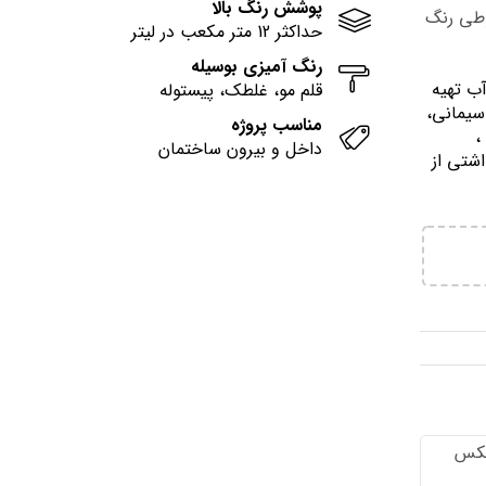
پوشش رنگ بالا
وطی رنگ
حداکثر 12 متر مکعب در لیتر
رنگ آمیزی بوسیله
آب تهيه
قلم مو، غلطک، پیستوله
سیمانی،
مناسب پروژه
وني ،
داخل و بیرون ساختمان
اشتي از
تكس