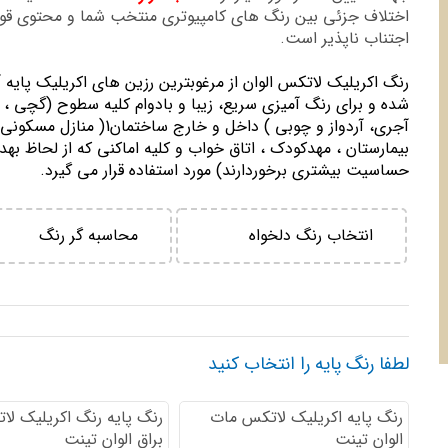
اختلاف جزئی بین رنگ های کامپیوتری منتخب شما و محتوی ق
اجتناب ناپذیر است.
رنگ اكريليك لاتكس الوان از مرغوبترين رزين هاي اكريليك پايه 
شده و برای رنگ آمیزی سریع، زیبا و بادوام کلیه سطوح (گچی ، 
آجری، آردواز و چوبی ) داخل و خارج ساختمان1( منازل مسك
بيمارستان ، مهدكودك ، اتاق خواب و كليه اماكني كه از لحاظ بهد
حساسيت بيشتري برخوردارند) مورد استفاده قرار می گیرد.
انتخاب رنگ دلخواه
محاسبه گر رنگ
لطفا رنگ پایه را انتخاب کنید
رنگ پایه اكريليك لاتكس مات
رنگ پایه رنگ اكريليك لا
الوان تینت
براق الوان تینت