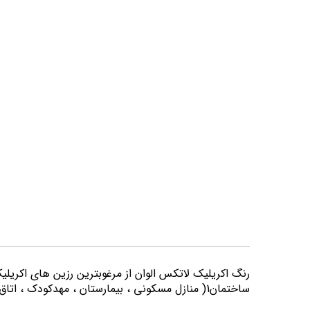
تصاویر
رنگ اكريليك لاتكس الوان از مرغوبترين رزين هاي اكريلي
ساختمان1( منازل مسكوني ، بيمارستان ، مهدكودك ، اتاق خواب و كليه اماكني كه از لحاظ بهداشتي از حساسيت بيشتري برخوردارند) مورد استفاده قرار می گیرد.