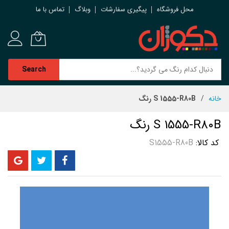
محل فروشگاه
پیگیری سفارشات
وبلاگ
تماس با ما
Search
رش
خانه
S 1555-R80B رنگ
ه
حتوا
S 1555-R80B رنگ
کد کالا
S1555-R80B
رفتن
به
انتهای
گالری