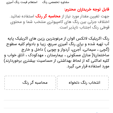
مشاوره تخصصی رنگ
استعلام قیمت رنگ آمیزی
گالری
قابل توجه خریداران محترم:
تصاویر
جهت تغیین مقدار مورد نیاز از
محاسبه گر رنگ
استفاده نمائید.
اختلاف جزئی بین رنگ های کامپیوتری منتخب شما و محتوی
قوطی رنگ اجتناب ناپذیر است.
رنگ اكريليك لاتكس الوان از مرغوبترين رزين هاي اكريليك پايه
آب تهيه شده و برای رنگ آمیزی سریع، زیبا و بادوام کلیه سطوح
(گچی ، سیمانی، آجری، آردواز و چوبی ) داخل و خارج
ساختمان1( منازل مسكوني ، بيمارستان ، مهدكودك ، اتاق خواب و
كليه اماكني كه از لحاظ بهداشتي از حساسيت بيشتري برخوردارند)
مورد استفاده قرار می گیرد.
انتخاب رنگ دلخواه
محاسبه گر رنگ