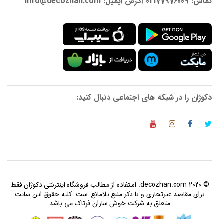
تماس: 02177976009 آدرس ایمیل: info@decozhan.com
دکوژان را در شبکه های اجتماعی دنبال کنید:
© 2020 decozhan.com. استفاده از مطالب فروشگاه اینترنتی دکوژان فقط
برای مقاصد غیرتجاری و با ذکر منبع بلامانع است. کلیه حقوق این سایت
متعلق به شرکت خوش سازان فرتاک می باشد