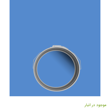
تصاویر
رفتن
به
موجود در انبار
ابتدای