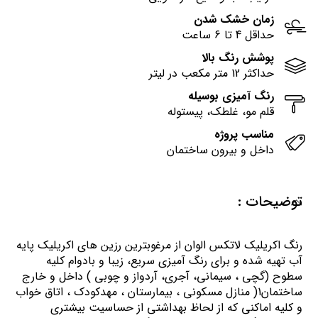
زمان خشک شدن
حداقل 4 تا 6 ساعت
پوشش رنگ بالا
حداکثر 12 متر مکعب در لیتر
رنگ آمیزی بوسیله
قلم مو، غلطک، پیستوله
مناسب پروژه
داخل و بیرون ساختمان
توضیحات :
رنگ اكريليك لاتكس الوان از مرغوبترين رزين هاي اكريليك پايه
آب تهيه شده و برای رنگ آمیزی سریع، زیبا و بادوام کلیه
سطوح (گچی ، سیمانی، آجری، آردواز و چوبی ) داخل و خارج
ساختمان1( منازل مسكوني ، بيمارستان ، مهدكودك ، اتاق خواب
و كليه اماكني كه از لحاظ بهداشتي از حساسيت بيشتري