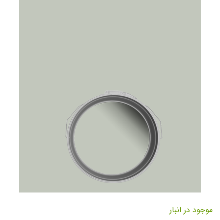
تصاویر
رفتن
به
موجود در انبار
ابتدای