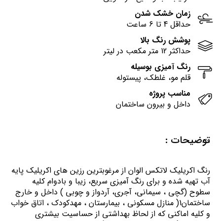
زمان خشک شدن
حداقل 4 تا 6 ساعت
پوشش رنگ بالا
حداکثر 12 متر مکعب در لیتر
رنگ آمیزی بوسیله
قلم مو، غلطک، پیستوله
مناسب پروژه
داخل و بیرون ساختمان
توضیحات :
رنگ اكريليك لاتكس الوان از مرغوبترين رزين هاي اكريليك پايه
آب تهيه شده و برای رنگ آمیزی سریع، زیبا و بادوام کلیه
سطوح (گچی ، سیمانی، آجری، آردواز و چوبی ) داخل و خارج
ساختمان1( منازل مسكوني ، بيمارستان ، مهدكودك ، اتاق خواب
و كليه اماكني كه از لحاظ بهداشتي از حساسيت بيشتري