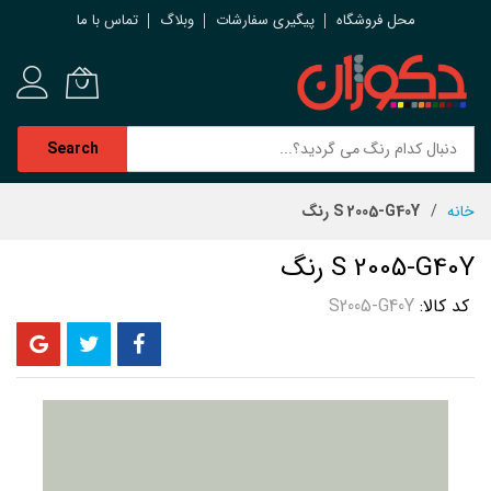
محل فروشگاه
پیگیری سفارشات
وبلاگ
تماس با ما
Search
رش
خانه
S 2005-G40Y رنگ
ه
حتوا
S 2005-G40Y رنگ
کد کالا
S2005-G40Y
رفتن
به
انتهای
گالری