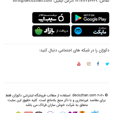
تماس: 02177976009 آدرس ایمیل: info@decozhan.com
دکوژان را در شبکه های اجتماعی دنبال کنید:
© 2020 decozhan.com. استفاده از مطالب فروشگاه اینترنتی دکوژان فقط
برای مقاصد غیرتجاری و با ذکر منبع بلامانع است. کلیه حقوق این سایت
متعلق به شرکت خوش سازان فرتاک می باشد