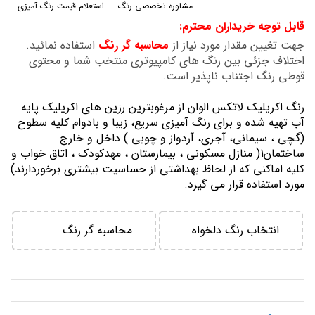
مشاوره تخصصی رنگ
استعلام قیمت رنگ آمیزی
گالری
قابل توجه خریداران محترم:
تصاویر
جهت تغیین مقدار مورد نیاز از
محاسبه گر رنگ
استفاده نمائید.
اختلاف جزئی بین رنگ های کامپیوتری منتخب شما و محتوی
قوطی رنگ اجتناب ناپذیر است.
رنگ اكريليك لاتكس الوان از مرغوبترين رزين هاي اكريليك پايه
آب تهيه شده و برای رنگ آمیزی سریع، زیبا و بادوام کلیه سطوح
(گچی ، سیمانی، آجری، آردواز و چوبی ) داخل و خارج
ساختمان1( منازل مسكوني ، بيمارستان ، مهدكودك ، اتاق خواب و
كليه اماكني كه از لحاظ بهداشتي از حساسيت بيشتري برخوردارند)
مورد استفاده قرار می گیرد.
انتخاب رنگ دلخواه
محاسبه گر رنگ