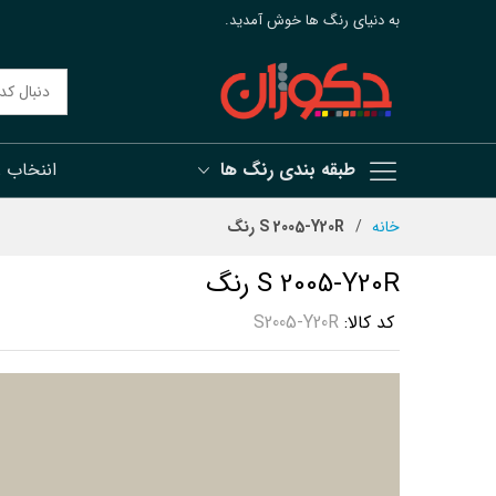
به دنیای رنگ ها خوش آمدید.
طبقه بندی رنگ ها
اننخاب 
رش
خانه
S 2005-Y20R رنگ
ه
حتوا
S 2005-Y20R رنگ
کد کالا
S2005-Y20R
رفتن
به
انتهای
گالری
تصاویر