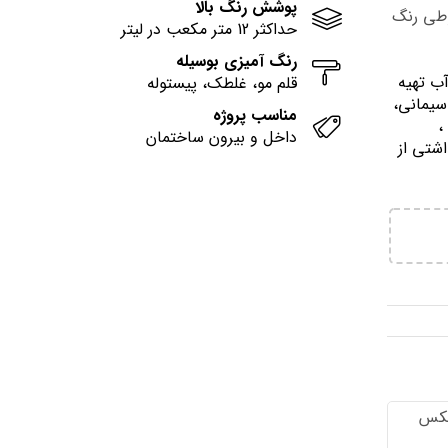
پوشش رنگ بالا
وطی رنگ
حداکثر 12 متر مکعب در لیتر
رنگ آمیزی بوسیله
آب تهيه
قلم مو، غلطک، پیستوله
سیمانی،
مناسب پروژه
وني ،
داخل و بیرون ساختمان
اشتي از
تكس