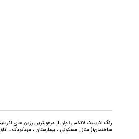
تصاویر
رنگ اكريليك لاتكس الوان از مرغوبترين رزين هاي اكريلي
ساختمان1( منازل مسكوني ، بيمارستان ، مهدكودك ، اتاق خواب و كليه اماكني كه از لحاظ بهداشتي از حساسيت بيشتري برخوردارند) مورد استفاده قرار می گیرد.