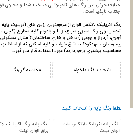
اختلاف جزئی بین رنگ های کامپیوتری منتخب شما و محتوی ق
اجتناب ناپذیر است.
رنگ اكريليك لاتكس الوان از مرغوبترين رزين هاي اكريليك پايه 
شده و برای رنگ آمیزی سریع، زیبا و بادوام کلیه سطوح (گچی ، 
آجری، آردواز و چوبی ) داخل و خارج ساختمان1( منازل مسك
بيمارستان ، مهدكودك ، اتاق خواب و كليه اماكني كه از لحاظ بهد
حساسيت بيشتري برخوردارند) مورد استفاده قرار می گیرد.
انتخاب رنگ دلخواه
محاسبه گر رنگ
لطفا رنگ پایه را انتخاب کنید
رنگ پایه اكريليك لاتكس مات
رنگ پایه رنگ اكريليك لا
الوان تینت
براق الوان تینت