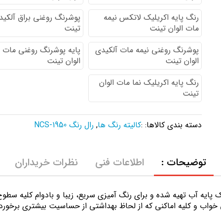
رنگ پایه اكريليك لاتكس نيمه
پوشرنگ روغنی براق آلکیدی
مات الوان تینت
تینت
پوشرنگ روغنی نیمه مات آلکیدی
پایه پوشرنگ روغنی مات 
الوان تینت
الوان تینت
رنگ پایه اکریلیک نما مات الوان
تینت
دسته بندی کالاها: :
کالیته رنگ ها
,
رال رنگ NCS-1950
توضیحات :
اطلاعات فنی
نظرات خریداران
ك پايه آب تهيه شده و برای رنگ آمیزی سریع، زیبا و بادوام کلیه سط