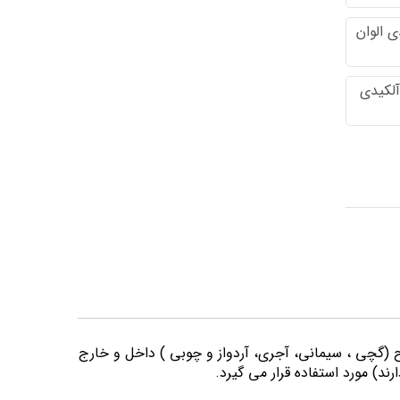
 الوان
آلکیدی
وح (گچی ، سیمانی، آجری، آردواز و چوبی ) داخل و خارج