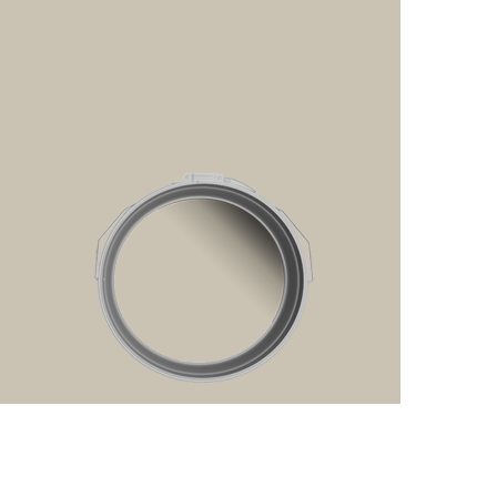
رفتن
به
ابتدای
گالری