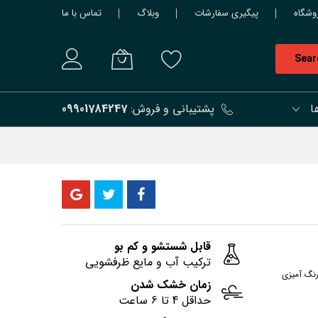
وشگاه
پیگیری سفارشات
وبلاگ
تماس با ما
Sear
ا
پشتیبانی و فروش:
09901784247
قابل شستشو و کم بو
ترکیب آب و مایع ظرفشویی
رنگ آمیزی
زمان خشک شدن
حداقل 4 تا 6 ساعت