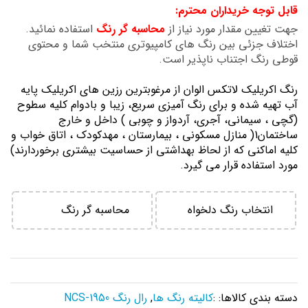
قابل توجه خریداران محترم:
تصاویر
جهت تغیین مقدار مورد نیاز از
محاسبه گر رنگ
استفاده نمائید.
اختلاف جزئی بین رنگ های کامپیوتری منتخب شما و محتوی
قوطی رنگ اجتناب ناپذیر است.
رنگ اكريليك لاتكس الوان از مرغوبترين رزين هاي اكريليك پايه
آب تهيه شده و برای رنگ آمیزی سریع، زیبا و بادوام کلیه سطوح
(گچی ، سیمانی، آجری، آردواز و چوبی ) داخل و خارج
ساختمان1( منازل مسكوني ، بيمارستان ، مهدكودك ، اتاق خواب و
كليه اماكني كه از لحاظ بهداشتي از حساسيت بيشتري برخوردارند)
مورد استفاده قرار می گیرد.
انتخاب رنگ دلخواه
محاسبه گر رنگ
دسته بندی کالاها: :
کالیته رنگ ها
,
رال رنگ NCS-1950