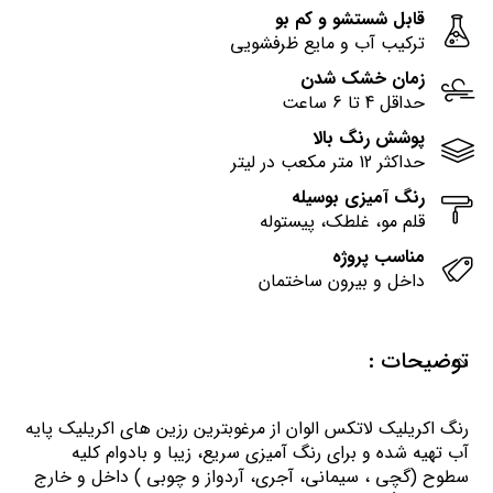
قابل شستشو و کم بو
ترکیب آب و مایع ظرفشویی
زمان خشک شدن
حداقل 4 تا 6 ساعت
پوشش رنگ بالا
حداکثر 12 متر مکعب در لیتر
رنگ آمیزی بوسیله
قلم مو، غلطک، پیستوله
مناسب پروژه
داخل و بیرون ساختمان
توضیحات :
رنگ اكريليك لاتكس الوان از مرغوبترين رزين هاي اكريليك پايه
آب تهيه شده و برای رنگ آمیزی سریع، زیبا و بادوام کلیه
سطوح (گچی ، سیمانی، آجری، آردواز و چوبی ) داخل و خارج