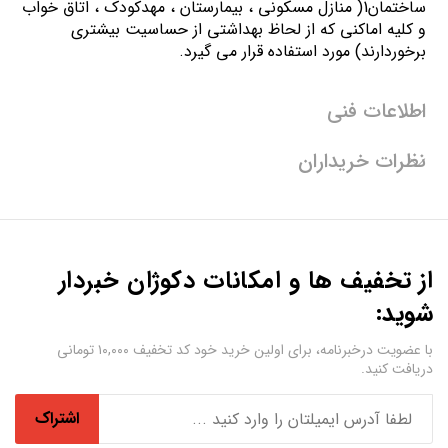
ساختمان1( منازل مسكوني ، بيمارستان ، مهدكودك ، اتاق خواب
و كليه اماكني كه از لحاظ بهداشتي از حساسيت بيشتري
برخوردارند) مورد استفاده قرار می گیرد.
اطلاعات فنی
نظرات خریداران
از تخفیف ها و امکانات دکوژان خبردار
شوید:
با عضویت درخبرنامه، برای اولین خرید خود کد تخفیف ۱۰,۰۰۰ تومانی
دریافت کنید.
اشتراک