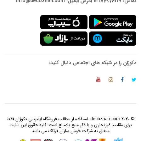
تماس: 02177976009 آدرس ایمیل: info@decozhan.com
دکوژان را در شبکه های اجتماعی دنبال کنید:
© 2020 decozhan.com. استفاده از مطالب فروشگاه اینترنتی دکوژان فقط
برای مقاصد غیرتجاری و با ذکر منبع بلامانع است. کلیه حقوق این سایت
متعلق به شرکت خوش سازان فرتاک می باشد