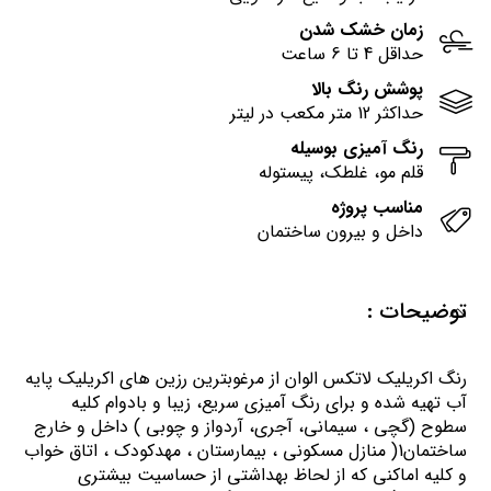
زمان خشک شدن
حداقل 4 تا 6 ساعت
پوشش رنگ بالا
حداکثر 12 متر مکعب در لیتر
رنگ آمیزی بوسیله
قلم مو، غلطک، پیستوله
مناسب پروژه
داخل و بیرون ساختمان
توضیحات :
رنگ اكريليك لاتكس الوان از مرغوبترين رزين هاي اكريليك پايه
آب تهيه شده و برای رنگ آمیزی سریع، زیبا و بادوام کلیه
سطوح (گچی ، سیمانی، آجری، آردواز و چوبی ) داخل و خارج
ساختمان1( منازل مسكوني ، بيمارستان ، مهدكودك ، اتاق خواب
و كليه اماكني كه از لحاظ بهداشتي از حساسيت بيشتري