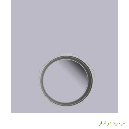
تصاویر
رفتن
به
موجود در انبار
ابتدای