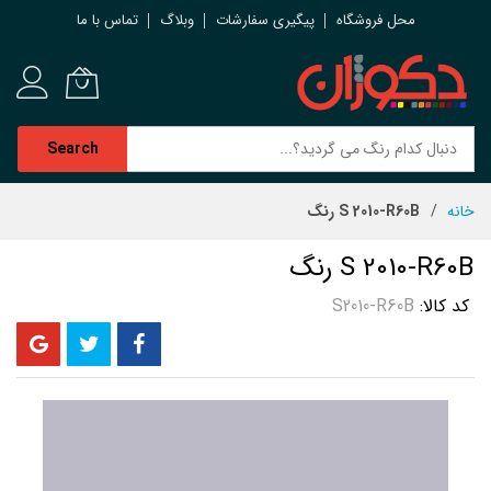
محل فروشگاه
پیگیری سفارشات
وبلاگ
تماس با ما
Search
رش
خانه
S 2010-R60B رنگ
ه
حتوا
S 2010-R60B رنگ
کد کالا
S2010-R60B
رفتن
به
انتهای
گالری