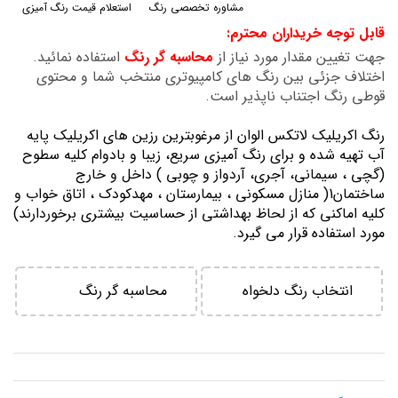
مشاوره تخصصی رنگ
استعلام قیمت رنگ آمیزی
گالری
قابل توجه خریداران محترم:
تصاویر
جهت تغیین مقدار مورد نیاز از
محاسبه گر رنگ
استفاده نمائید.
اختلاف جزئی بین رنگ های کامپیوتری منتخب شما و محتوی
قوطی رنگ اجتناب ناپذیر است.
رنگ اكريليك لاتكس الوان از مرغوبترين رزين هاي اكريليك پايه
آب تهيه شده و برای رنگ آمیزی سریع، زیبا و بادوام کلیه سطوح
(گچی ، سیمانی، آجری، آردواز و چوبی ) داخل و خارج
ساختمان1( منازل مسكوني ، بيمارستان ، مهدكودك ، اتاق خواب و
كليه اماكني كه از لحاظ بهداشتي از حساسيت بيشتري برخوردارند)
مورد استفاده قرار می گیرد.
انتخاب رنگ دلخواه
محاسبه گر رنگ