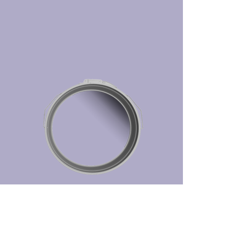
رفتن
به
ابتدای
گالری