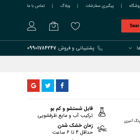
وشگاه
پیگیری سفارشات
وبلاگ
تماس با ما
Sear
ا
پشتیبانی و فروش:
09901784247
قابل شستشو و کم بو
ترکیب آب و مایع ظرفشویی
رنگ آمیزی
زمان خشک شدن
حداقل 4 تا 6 ساعت