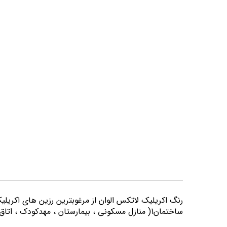
تصاویر
رنگ اكريليك لاتكس الوان از مرغوبترين رزين هاي اكريلي
ساختمان1( منازل مسكوني ، بيمارستان ، مهدكودك ، اتاق خواب و كليه اماكني كه از لحاظ بهداشتي از حساسيت بيشتري برخوردارند) مورد استفاده قرار می گیرد.