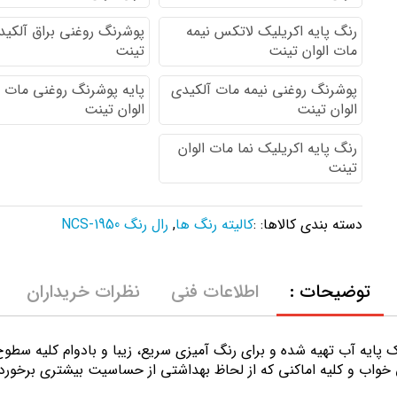
رنگ پایه اكريليك لاتكس نيمه
پوشرنگ روغنی براق آلکیدی
مات الوان تینت
تینت
پوشرنگ روغنی نیمه مات آلکیدی
پایه پوشرنگ روغنی مات 
الوان تینت
الوان تینت
رنگ پایه اکریلیک نما مات الوان
تینت
دسته بندی کالاها: :
کالیته رنگ ها
,
رال رنگ NCS-1950
توضیحات :
اطلاعات فنی
نظرات خریداران
ك پايه آب تهيه شده و برای رنگ آمیزی سریع، زیبا و بادوام کلیه سط