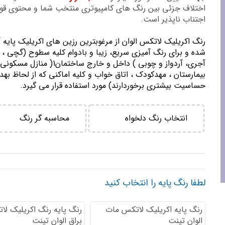
اختلاف جزئی بین رنگ های کامپیوتری منتخب شما و محتوی ق
اجتناب ناپذیر است.
رنگ اكريليك لاتكس الوان از مرغوبترين رزين هاي اكريليك پايه 
شده و برای رنگ آمیزی سریع، زیبا و بادوام کلیه سطوح (گچی ، 
آجری، آردواز و چوبی ) داخل و خارج ساختمان1( منازل مسك
بيمارستان ، مهدكودك ، اتاق خواب و كليه اماكني كه از لحاظ بهد
حساسيت بيشتري برخوردارند) مورد استفاده قرار می گیرد.
انتخاب رنگ دلخواه
محاسبه گر رنگ
لطفا رنگ پایه را انتخاب کنید
رنگ پایه اكريليك لاتكس مات
رنگ پایه رنگ اكريليك لا
الوان تینت
براق الوان تینت