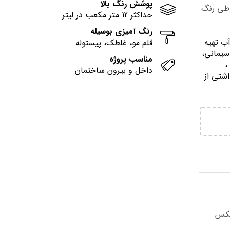
پوشش رنگ بالا
وطی رنگ
حداکثر 12 متر مکعب در لیتر
رنگ آمیزی بوسیله
آب تهيه
قلم مو، غلطک، پیستوله
سیمانی،
مناسب پروژه
وني ،
داخل و بیرون ساختمان
اشتي از
تكس