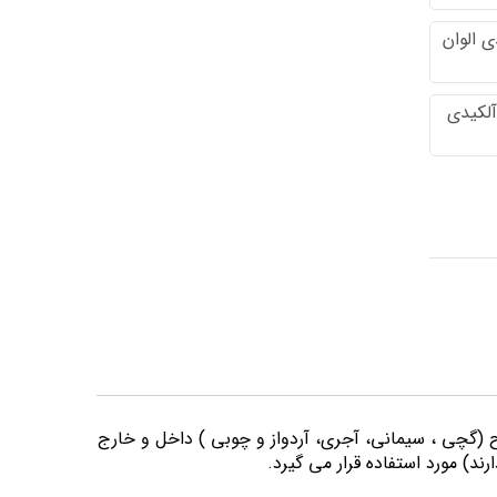
 الوان
آلکیدی
وح (گچی ، سیمانی، آجری، آردواز و چوبی ) داخل و خارج