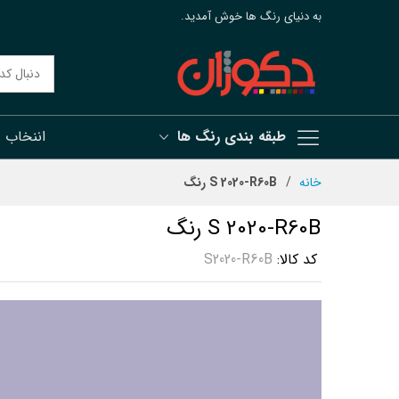
به دنیای رنگ ها خوش آمدید.
طبقه بندی رنگ ها
اننخاب 
رش
خانه
S 2020-R60B رنگ
ه
حتوا
S 2020-R60B رنگ
کد کالا
S2020-R60B
رفتن
به
انتهای
گالری
تصاویر