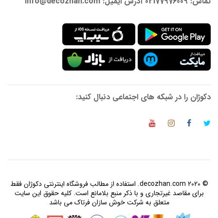
تماس: 02177976009 آدرس ایمیل: info@decozhan.com
دکوژان را در شبکه های اجتماعی دنبال کنید:
© 2020 decozhan.com. استفاده از مطالب فروشگاه اینترنتی دکوژان فقط
برای مقاصد غیرتجاری و با ذکر منبع بلامانع است. کلیه حقوق این سایت
متعلق به شرکت خوش سازان فرتاک می باشد