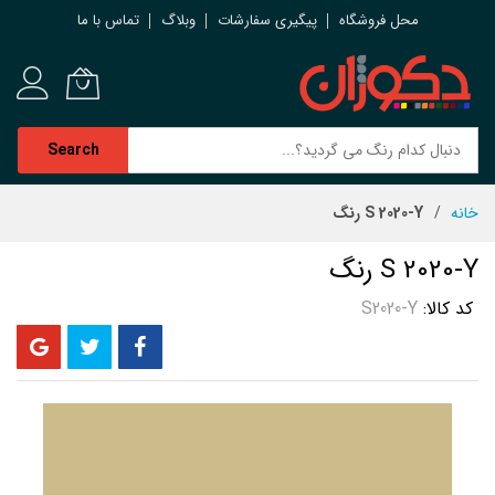
محل فروشگاه
پیگیری سفارشات
وبلاگ
تماس با ما
Search
رش
خانه
S 2020-Y رنگ
ه
حتوا
S 2020-Y رنگ
کد کالا
S2020-Y
رفتن
به
انتهای
گالری