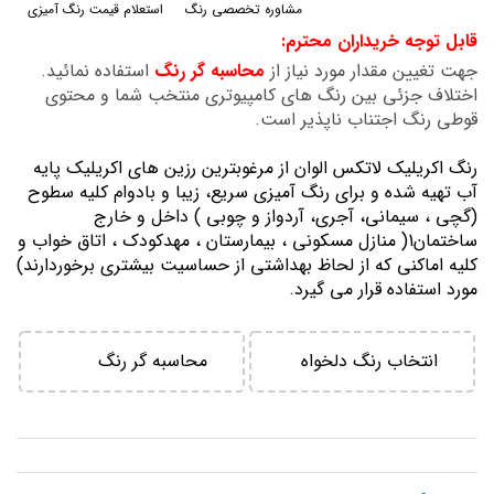
مشاوره تخصصی رنگ
استعلام قیمت رنگ آمیزی
گالری
قابل توجه خریداران محترم:
تصاویر
جهت تغیین مقدار مورد نیاز از
محاسبه گر رنگ
استفاده نمائید.
اختلاف جزئی بین رنگ های کامپیوتری منتخب شما و محتوی
قوطی رنگ اجتناب ناپذیر است.
رنگ اكريليك لاتكس الوان از مرغوبترين رزين هاي اكريليك پايه
آب تهيه شده و برای رنگ آمیزی سریع، زیبا و بادوام کلیه سطوح
(گچی ، سیمانی، آجری، آردواز و چوبی ) داخل و خارج
ساختمان1( منازل مسكوني ، بيمارستان ، مهدكودك ، اتاق خواب و
كليه اماكني كه از لحاظ بهداشتي از حساسيت بيشتري برخوردارند)
مورد استفاده قرار می گیرد.
انتخاب رنگ دلخواه
محاسبه گر رنگ