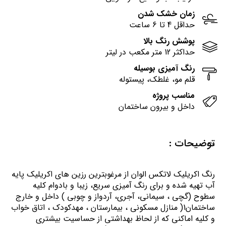
زمان خشک شدن
حداقل 4 تا 6 ساعت
پوشش رنگ بالا
حداکثر 12 متر مکعب در لیتر
رنگ آمیزی بوسیله
قلم مو، غلطک، پیستوله
مناسب پروژه
داخل و بیرون ساختمان
توضیحات :
رنگ اكريليك لاتكس الوان از مرغوبترين رزين هاي اكريليك پايه
آب تهيه شده و برای رنگ آمیزی سریع، زیبا و بادوام کلیه
سطوح (گچی ، سیمانی، آجری، آردواز و چوبی ) داخل و خارج
ساختمان1( منازل مسكوني ، بيمارستان ، مهدكودك ، اتاق خواب
و كليه اماكني كه از لحاظ بهداشتي از حساسيت بيشتري