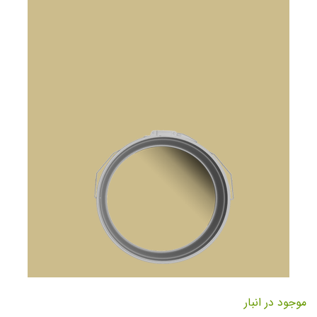
تصاویر
رفتن
به
موجود در انبار
ابتدای