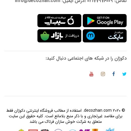
تماس: 02177976009 آدرس ایمیل: info@decozhan.com
دکوژان را در شبکه های اجتماعی دنبال کنید:
© 2020 decozhan.com. استفاده از مطالب فروشگاه اینترنتی دکوژان فقط
برای مقاصد غیرتجاری و با ذکر منبع بلامانع است. کلیه حقوق این سایت
متعلق به شرکت خوش سازان فرتاک می باشد