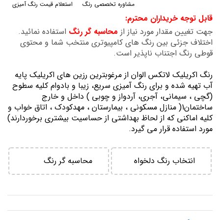
مشاوره تخصصی رنگ
استعلام قیمت رنگ آمیزی
گالری
قابل توجه خریداران محترم:
تصاویر
جهت تغیین مقدار مورد نیاز از
محاسبه گر رنگ
استفاده نمائید.
اختلاف جزئی بین رنگ های کامپیوتری منتخب شما و محتوی
قوطی رنگ اجتناب ناپذیر است.
رنگ اكريليك لاتكس الوان از مرغوبترين رزين هاي اكريليك پايه
آب تهيه شده و برای رنگ آمیزی سریع، زیبا و بادوام کلیه سطوح
(گچی ، سیمانی، آجری، آردواز و چوبی ) داخل و خارج
ساختمان1( منازل مسكوني ، بيمارستان ، مهدكودك ، اتاق خواب و
كليه اماكني كه از لحاظ بهداشتي از حساسيت بيشتري برخوردارند)
مورد استفاده قرار می گیرد.
انتخاب رنگ دلخواه
محاسبه گر رنگ