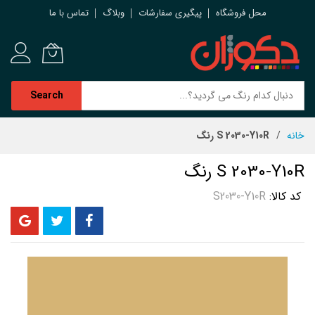
محل فروشگاه
پیگیری سفارشات
وبلاگ
تماس با ما
Search
رش
خانه
S 2030-Y10R رنگ
ه
حتوا
S 2030-Y10R رنگ
کد کالا
S2030-Y10R
رفتن
به
انتهای
گالری