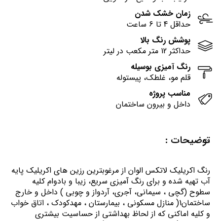
زمان خشک شدن
حداقل 4 تا 6 ساعت
پوشش رنگ بالا
حداکثر 12 متر مکعب در لیتر
رنگ آمیزی بوسیله
قلم مو، غلطک، پیستوله
مناسب پروژه
داخل و بیرون ساختمان
توضیحات :
رنگ اكريليك لاتكس الوان از مرغوبترين رزين هاي اكريليك پايه
آب تهيه شده و برای رنگ آمیزی سریع، زیبا و بادوام کلیه
سطوح (گچی ، سیمانی، آجری، آردواز و چوبی ) داخل و خارج
ساختمان1( منازل مسكوني ، بيمارستان ، مهدكودك ، اتاق خواب
و كليه اماكني كه از لحاظ بهداشتي از حساسيت بيشتري