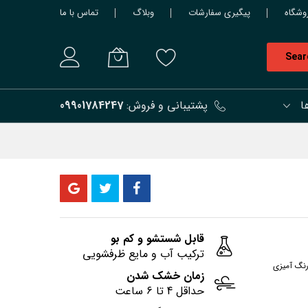
وشگاه
پیگیری سفارشات
وبلاگ
تماس با ما
Sear
ا
پشتیبانی و فروش:
09901784247
قابل شستشو و کم بو
ترکیب آب و مایع ظرفشویی
رنگ آمیزی
زمان خشک شدن
حداقل 4 تا 6 ساعت