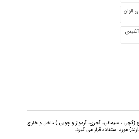
 الوان
آلکیدی
وح (گچی ، سیمانی، آجری، آردواز و چوبی ) داخل و خارج