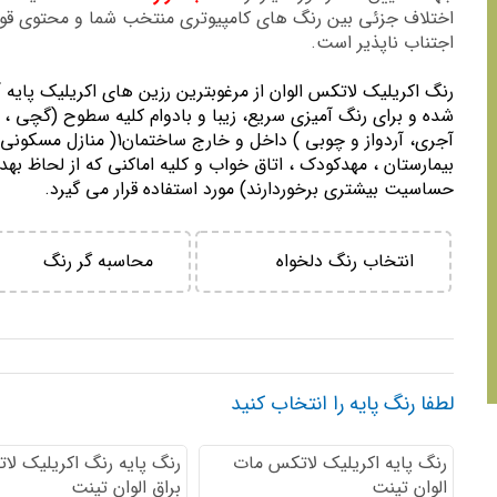
اختلاف جزئی بین رنگ های کامپیوتری منتخب شما و محتوی ق
اجتناب ناپذیر است.
رنگ اكريليك لاتكس الوان از مرغوبترين رزين هاي اكريليك پايه 
شده و برای رنگ آمیزی سریع، زیبا و بادوام کلیه سطوح (گچی ، 
آجری، آردواز و چوبی ) داخل و خارج ساختمان1( منازل مسك
بيمارستان ، مهدكودك ، اتاق خواب و كليه اماكني كه از لحاظ بهد
حساسيت بيشتري برخوردارند) مورد استفاده قرار می گیرد.
انتخاب رنگ دلخواه
محاسبه گر رنگ
لطفا رنگ پایه را انتخاب کنید
رنگ پایه اكريليك لاتكس مات
رنگ پایه رنگ اكريليك لا
الوان تینت
براق الوان تینت