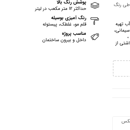
پوشش رنگ بالا
وطی رنگ
حداکثر 12 متر مکعب در لیتر
رنگ آمیزی بوسیله
آب تهيه
قلم مو، غلطک، پیستوله
سیمانی،
مناسب پروژه
وني ،
داخل و بیرون ساختمان
اشتي از
تكس