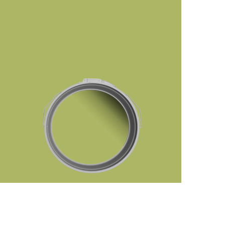
رفتن
به
ابتدای
گالری