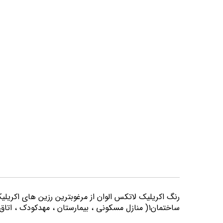
تصاویر
رنگ اكريليك لاتكس الوان از مرغوبترين رزين هاي اكريلي
ساختمان1( منازل مسكوني ، بيمارستان ، مهدكودك ، اتاق خواب و كليه اماكني كه از لحاظ بهداشتي از حساسيت بيشتري برخوردارند) مورد استفاده قرار می گیرد.