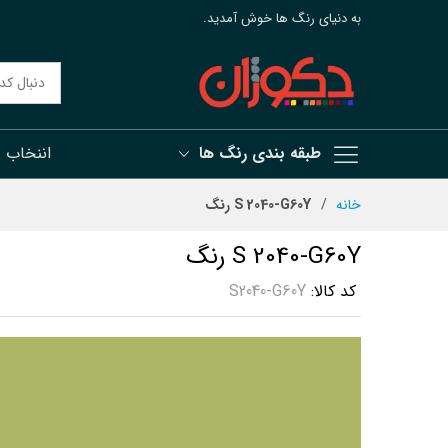
به دنیای رنگ ها خوش آمدید.
طبقه بندی رنگ ها
اننخاب 
رش
خانه
S 2040-G60Y رنگ
ه
حتوا
S 2040-G60Y رنگ
کد کالا
S2040-G60Y
رفتن
به
انتهای
گالری
تصاویر