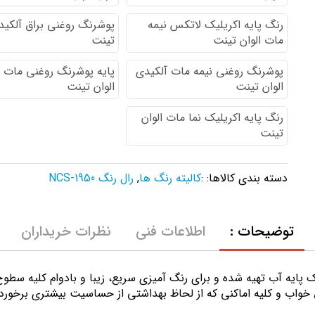
رنگ پایه اكريليك لاتكس نيمه
پوشرنگ روغنی براق آلکیدی
مات الوان تینت
تینت
پوشرنگ روغنی نیمه مات آلکیدی
پایه پوشرنگ روغنی مات 
الوان تینت
الوان تینت
رنگ پایه اکریلیک نما مات الوان
تینت
دسته بندی کالاها: :
کالیته رنگ ها
,
رال رنگ NCS-1950
توضیحات :
اطلاعات فنی
نظرات خریداران
ك پايه آب تهيه شده و برای رنگ آمیزی سریع، زیبا و بادوام کلیه سط