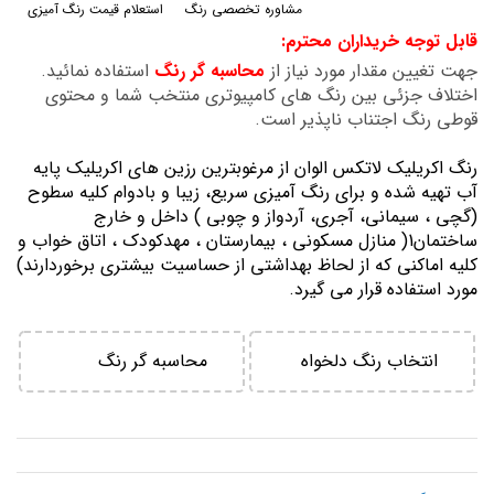
مشاوره تخصصی رنگ
استعلام قیمت رنگ آمیزی
گالری
قابل توجه خریداران محترم:
تصاویر
جهت تغیین مقدار مورد نیاز از
محاسبه گر رنگ
استفاده نمائید.
اختلاف جزئی بین رنگ های کامپیوتری منتخب شما و محتوی
قوطی رنگ اجتناب ناپذیر است.
رنگ اكريليك لاتكس الوان از مرغوبترين رزين هاي اكريليك پايه
آب تهيه شده و برای رنگ آمیزی سریع، زیبا و بادوام کلیه سطوح
(گچی ، سیمانی، آجری، آردواز و چوبی ) داخل و خارج
ساختمان1( منازل مسكوني ، بيمارستان ، مهدكودك ، اتاق خواب و
كليه اماكني كه از لحاظ بهداشتي از حساسيت بيشتري برخوردارند)
مورد استفاده قرار می گیرد.
انتخاب رنگ دلخواه
محاسبه گر رنگ