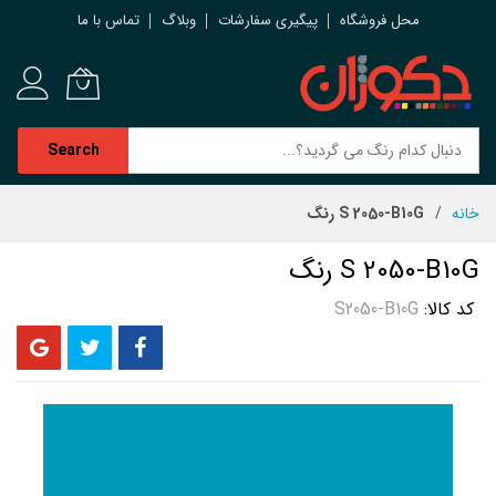
محل فروشگاه
پیگیری سفارشات
وبلاگ
تماس با ما
Search
رش
خانه
S 2050-B10G رنگ
ه
حتوا
S 2050-B10G رنگ
کد کالا
S2050-B10G
رفتن
به
انتهای
گالری