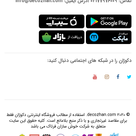
تماس: 02177976009 آدرس ایمیل: info@decozhan.com
دکوژان را در شبکه های اجتماعی دنبال کنید:
© 2020 decozhan.com. استفاده از مطالب فروشگاه اینترنتی دکوژان فقط
برای مقاصد غیرتجاری و با ذکر منبع بلامانع است. کلیه حقوق این سایت
متعلق به شرکت خوش سازان فرتاک می باشد