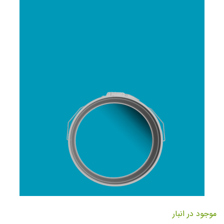
تصاویر
رفتن
به
موجود در انبار
ابتدای