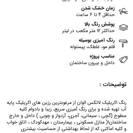
زمان خشک شدن
حداقل 4 تا 6 ساعت
پوشش رنگ بالا
حداکثر 12 متر مکعب در لیتر
رنگ آمیزی بوسیله
قلم مو، غلطک، پیستوله
مناسب پروژه
داخل و بیرون ساختمان
توضیحات :
رنگ اكريليك لاتكس الوان از مرغوبترين رزين هاي اكريليك پايه
آب تهيه شده و برای رنگ آمیزی سریع، زیبا و بادوام کلیه
سطوح (گچی ، سیمانی، آجری، آردواز و چوبی ) داخل و خارج
ساختمان1( منازل مسكوني ، بيمارستان ، مهدكودك ، اتاق خواب
و كليه اماكني كه از لحاظ بهداشتي از حساسيت بيشتري