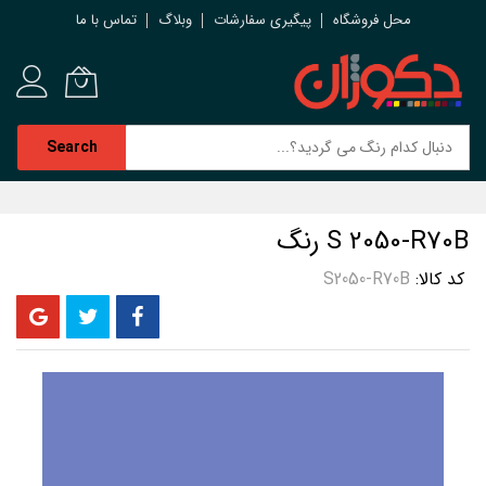
محل فروشگاه
پیگیری سفارشات
وبلاگ
تماس با ما
Search
رش
ه
S 2050-R70B رنگ
حتوا
کد کالا
S2050-R70B
رفتن
به
انتهای
گالری
تصاویر