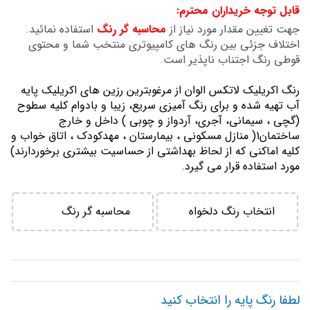
قابل توجه خریداران محترم:
تصاویر
جهت تغیین مقدار مورد نیاز از
محاسبه گر رنگ
استفاده نمائید.
اختلاف جزئی بین رنگ های کامپیوتری منتخب شما و محتوی
قوطی رنگ اجتناب ناپذیر است.
رنگ اكريليك لاتكس الوان از مرغوبترين رزين هاي اكريليك پايه
آب تهيه شده و برای رنگ آمیزی سریع، زیبا و بادوام کلیه سطوح
(گچی ، سیمانی، آجری، آردواز و چوبی ) داخل و خارج
ساختمان1( منازل مسكوني ، بيمارستان ، مهدكودك ، اتاق خواب و
كليه اماكني كه از لحاظ بهداشتي از حساسيت بيشتري برخوردارند)
مورد استفاده قرار می گیرد.
انتخاب رنگ دلخواه
محاسبه گر رنگ
لطفا رنگ پایه را انتخاب کنید