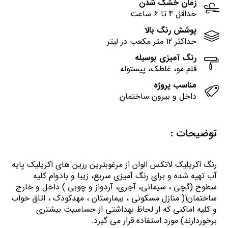
زمان خشک شدن
حداقل 4 تا 6 ساعت
پوشش رنگ بالا
حداکثر 12 متر مکعب در لیتر
رنگ آمیزی بوسیله
قلم مو، غلطک، پیستوله
مناسب پروژه
داخل و بیرون ساختمان
توضیحات :
رنگ اكريليك لاتكس الوان از مرغوبترين رزين هاي اكريليك پايه
آب تهيه شده و برای رنگ آمیزی سریع، زیبا و بادوام کلیه
سطوح (گچی ، سیمانی، آجری، آردواز و چوبی ) داخل و خارج
ساختمان1( منازل مسكوني ، بيمارستان ، مهدكودك ، اتاق خواب
و كليه اماكني كه از لحاظ بهداشتي از حساسيت بيشتري
برخوردارند) مورد استفاده قرار می گیرد.