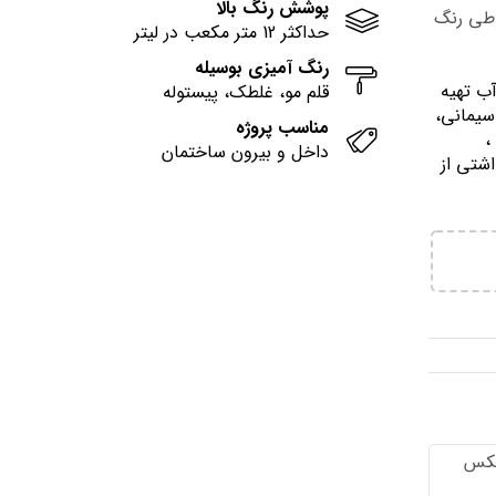
پوشش رنگ بالا
وطی رنگ
حداکثر 12 متر مکعب در لیتر
رنگ آمیزی بوسیله
آب تهيه
قلم مو، غلطک، پیستوله
سیمانی،
مناسب پروژه
وني ،
داخل و بیرون ساختمان
اشتي از
تكس