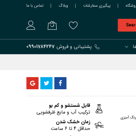
وشگاه
پیگیری سفارشات
وبلاگ
تماس با ما
Sear
ا
پشتیبانی و فروش:
09901784247
قابل شستشو و کم بو
ترکیب آب و مایع ظرفشویی
رنگ آمیزی
زمان خشک شدن
حداقل 4 تا 6 ساعت