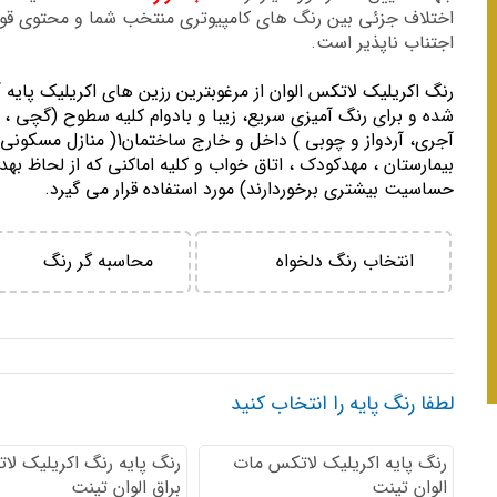
اختلاف جزئی بین رنگ های کامپیوتری منتخب شما و محتوی ق
اجتناب ناپذیر است.
رنگ اكريليك لاتكس الوان از مرغوبترين رزين هاي اكريليك پايه 
شده و برای رنگ آمیزی سریع، زیبا و بادوام کلیه سطوح (گچی ، 
آجری، آردواز و چوبی ) داخل و خارج ساختمان1( منازل مسك
بيمارستان ، مهدكودك ، اتاق خواب و كليه اماكني كه از لحاظ بهد
حساسيت بيشتري برخوردارند) مورد استفاده قرار می گیرد.
انتخاب رنگ دلخواه
محاسبه گر رنگ
لطفا رنگ پایه را انتخاب کنید
رنگ پایه اكريليك لاتكس مات
رنگ پایه رنگ اكريليك لا
الوان تینت
براق الوان تینت