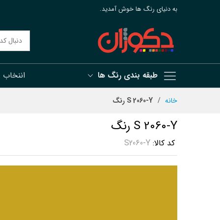
به دنیای رنگ ها خوش آمدید.
طبقه بندی رنگ ها
اننخاب 
رش
خانه
S 2060-Y رنگ
ه
حتوا
S 2060-Y رنگ
کد کالا
S2060-Y
رفتن
به
انتهای
گالری
تصاویر