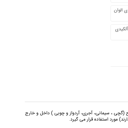
 الوان
آلکیدی
وح (گچی ، سیمانی، آجری، آردواز و چوبی ) داخل و خارج