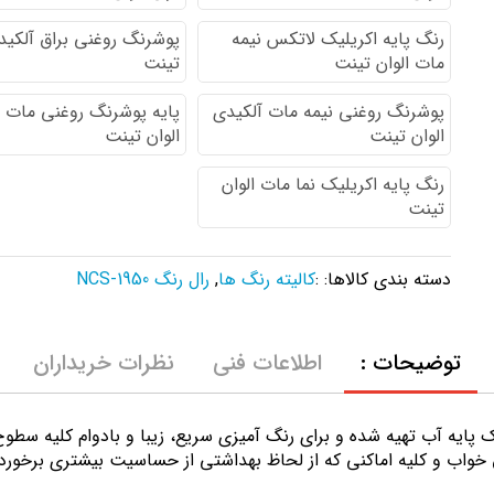
رنگ پایه اكريليك لاتكس نيمه
پوشرنگ روغنی براق آلکیدی
مات الوان تینت
تینت
پوشرنگ روغنی نیمه مات آلکیدی
پایه پوشرنگ روغنی مات 
الوان تینت
الوان تینت
رنگ پایه اکریلیک نما مات الوان
تینت
دسته بندی کالاها: :
کالیته رنگ ها
,
رال رنگ NCS-1950
توضیحات :
اطلاعات فنی
نظرات خریداران
ك پايه آب تهيه شده و برای رنگ آمیزی سریع، زیبا و بادوام کلیه سط