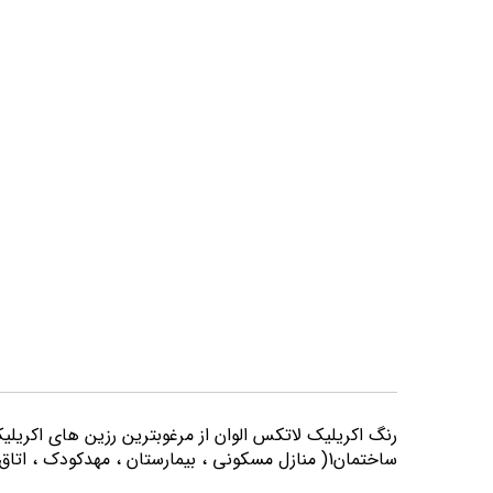
تصاویر
رنگ اكريليك لاتكس الوان از مرغوبترين رزين هاي اكريلي
ساختمان1( منازل مسكوني ، بيمارستان ، مهدكودك ، اتاق خواب و كليه اماكني كه از لحاظ بهداشتي از حساسيت بيشتري برخوردارند) مورد استفاده قرار می گیرد.