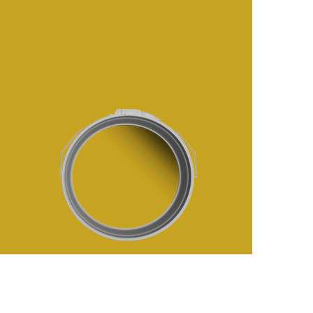
رفتن
به
ابتدای
گالری