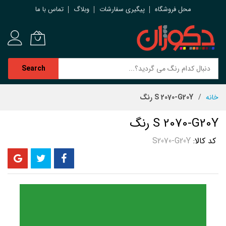
محل فروشگاه
پیگیری سفارشات
وبلاگ
تماس با ما
Search
رش
خانه
S 2070-G20Y رنگ
ه
حتوا
S 2070-G20Y رنگ
کد کالا
S2070-G20Y
رفتن
به
انتهای
گالری