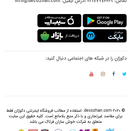
تماس: 02177976009 آدرس ایمیل: info@decozhan.com
دکوژان را در شبکه های اجتماعی دنبال کنید:
© 2020 decozhan.com. استفاده از مطالب فروشگاه اینترنتی دکوژان فقط
برای مقاصد غیرتجاری و با ذکر منبع بلامانع است. کلیه حقوق این سایت
متعلق به شرکت خوش سازان فرتاک می باشد