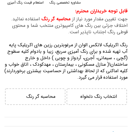
مشاوره تخصصی رنگ
استعلام قیمت رنگ آمیزی
گالری
قابل توجه خریداران محترم:
تصاویر
جهت تغیین مقدار مورد نیاز از
محاسبه گر رنگ
استفاده نمائید.
اختلاف جزئی بین رنگ های کامپیوتری منتخب شما و محتوی
قوطی رنگ اجتناب ناپذیر است.
رنگ اكريليك لاتكس الوان از مرغوبترين رزين هاي اكريليك پايه
آب تهيه شده و برای رنگ آمیزی سریع، زیبا و بادوام کلیه سطوح
(گچی ، سیمانی، آجری، آردواز و چوبی ) داخل و خارج
ساختمان1( منازل مسكوني ، بيمارستان ، مهدكودك ، اتاق خواب و
كليه اماكني كه از لحاظ بهداشتي از حساسيت بيشتري برخوردارند)
مورد استفاده قرار می گیرد.
انتخاب رنگ دلخواه
محاسبه گر رنگ