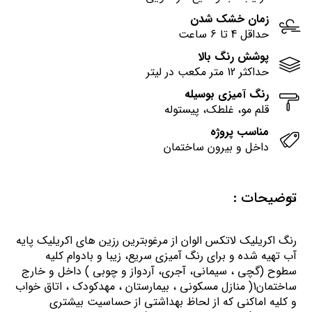
زمان خشک شدن
حداقل 4 تا 6 ساعت
پوشش رنگ بالا
حداکثر 12 متر مکعب در لیتر
رنگ آمیزی بوسیله
قلم مو، غلطک، پیستوله
مناسب پروژه
داخل و بیرون ساختمان
توضیحات :
رنگ اكريليك لاتكس الوان از مرغوبترين رزين هاي اكريليك پايه
آب تهيه شده و برای رنگ آمیزی سریع، زیبا و بادوام کلیه
سطوح (گچی ، سیمانی، آجری، آردواز و چوبی ) داخل و خارج
ساختمان1( منازل مسكوني ، بيمارستان ، مهدكودك ، اتاق خواب
و كليه اماكني كه از لحاظ بهداشتي از حساسيت بيشتري