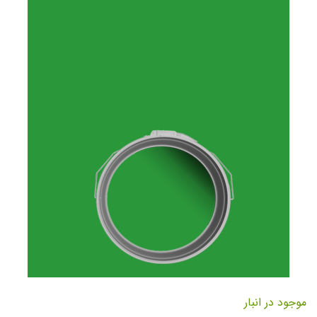
تصاویر
رفتن
به
موجود در انبار
ابتدای