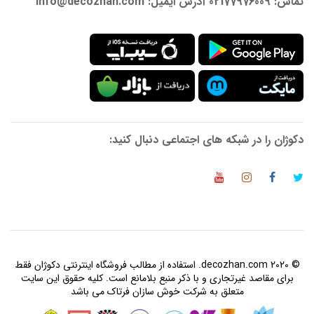
تماس: 02177976009 آدرس ایمیل: info@decozhan.com
دکوژان را در شبکه های اجتماعی دنبال کنید:
© 2020 decozhan.com. استفاده از مطالب فروشگاه اینترنتی دکوژان فقط
برای مقاصد غیرتجاری و با ذکر منبع بلامانع است. کلیه حقوق این سایت
متعلق به شرکت خوش سازان فرتاک می باشد