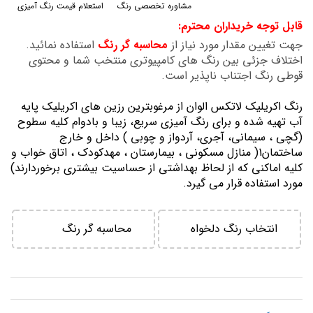
مشاوره تخصصی رنگ
استعلام قیمت رنگ آمیزی
گالری
قابل توجه خریداران محترم:
تصاویر
جهت تغیین مقدار مورد نیاز از
محاسبه گر رنگ
استفاده نمائید.
اختلاف جزئی بین رنگ های کامپیوتری منتخب شما و محتوی
قوطی رنگ اجتناب ناپذیر است.
رنگ اكريليك لاتكس الوان از مرغوبترين رزين هاي اكريليك پايه
آب تهيه شده و برای رنگ آمیزی سریع، زیبا و بادوام کلیه سطوح
(گچی ، سیمانی، آجری، آردواز و چوبی ) داخل و خارج
ساختمان1( منازل مسكوني ، بيمارستان ، مهدكودك ، اتاق خواب و
كليه اماكني كه از لحاظ بهداشتي از حساسيت بيشتري برخوردارند)
مورد استفاده قرار می گیرد.
انتخاب رنگ دلخواه
محاسبه گر رنگ