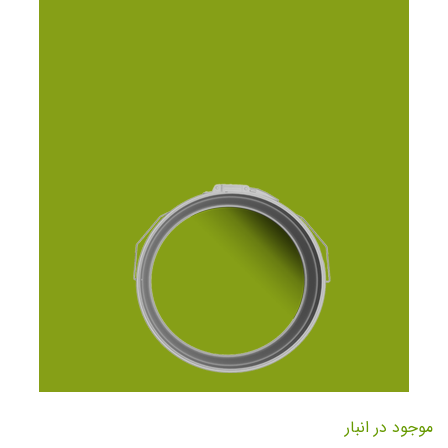
تصاویر
رفتن
به
موجود در انبار
ابتدای