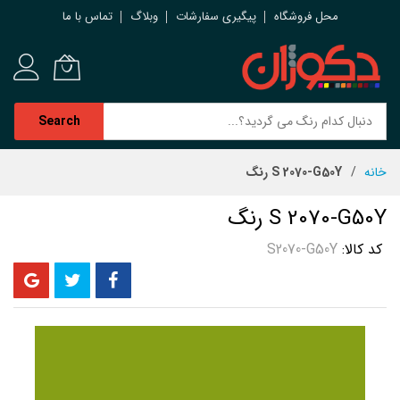
محل فروشگاه
پیگیری سفارشات
وبلاگ
تماس با ما
Search
رش
خانه
S 2070-G50Y رنگ
ه
حتوا
S 2070-G50Y رنگ
کد کالا
S2070-G50Y
رفتن
به
انتهای
گالری