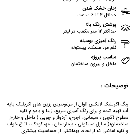
زمان خشک شدن
حداقل 4 تا 6 ساعت
پوشش رنگ بالا
حداکثر 12 متر مکعب در لیتر
رنگ آمیزی بوسیله
قلم مو، غلطک، پیستوله
مناسب پروژه
داخل و بیرون ساختمان
توضیحات :
رنگ اكريليك لاتكس الوان از مرغوبترين رزين هاي اكريليك پايه
آب تهيه شده و برای رنگ آمیزی سریع، زیبا و بادوام کلیه
سطوح (گچی ، سیمانی، آجری، آردواز و چوبی ) داخل و خارج
ساختمان1( منازل مسكوني ، بيمارستان ، مهدكودك ، اتاق خواب
و كليه اماكني كه از لحاظ بهداشتي از حساسيت بيشتري