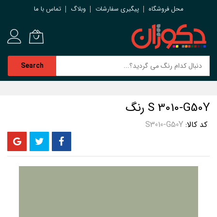
محل فروشگاه
پیگیری سفارشات
وبلاگ
تماس با ما
Search
رش
ه
S 3010-G50Y رنگ
حتوا
کد کالا
S3010-G50Y
رفتن
به
انتهای
گالری
تصاویر