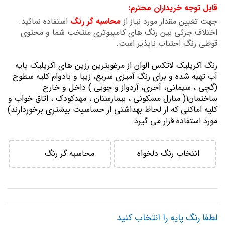
قابل توجه خریداران محترم:
تصاویر
جهت تغیین مقدار مورد نیاز از
محاسبه گر رنگ
استفاده نمائید.
اختلاف جزئی بین رنگ های کامپیوتری منتخب شما و محتوی
قوطی رنگ اجتناب ناپذیر است.
رنگ اكريليك لاتكس الوان از مرغوبترين رزين هاي اكريليك پايه
آب تهيه شده و برای رنگ آمیزی سریع، زیبا و بادوام کلیه سطوح
(گچی ، سیمانی، آجری، آردواز و چوبی ) داخل و خارج
ساختمان1( منازل مسكوني ، بيمارستان ، مهدكودك ، اتاق خواب و
كليه اماكني كه از لحاظ بهداشتي از حساسيت بيشتري برخوردارند)
مورد استفاده قرار می گیرد.
انتخاب رنگ دلخواه
محاسبه گر رنگ
لطفا رنگ پایه را انتخاب کنید