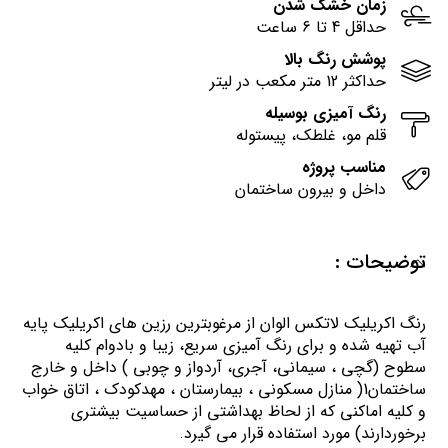
زمان خشک شدن
حداقل 4 تا 6 ساعت
پوشش رنگ بالا
حداکثر 12 متر مکعب در لیتر
رنگ آمیزی بوسیله
قلم مو، غلطک، پیستوله
مناسب پروژه
داخل و بیرون ساختمان
توضیحات :
رنگ اكريليك لاتكس الوان از مرغوبترين رزين هاي اكريليك پايه
آب تهيه شده و برای رنگ آمیزی سریع، زیبا و بادوام کلیه
سطوح (گچی ، سیمانی، آجری، آردواز و چوبی ) داخل و خارج
ساختمان1( منازل مسكوني ، بيمارستان ، مهدكودك ، اتاق خواب
و كليه اماكني كه از لحاظ بهداشتي از حساسيت بيشتري
برخوردارند) مورد استفاده قرار می گیرد.