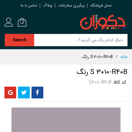
محل فروشگاه
پیگیری سفارشات
وبلاگ
تماس با ما
Search
رش
خانه
S 3010-R40B رنگ
ه
حتوا
S 3010-R40B رنگ
کد کالا
S3010-R40B
رفتن
به
انتهای
گالری