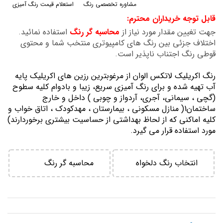
مشاوره تخصصی رنگ
استعلام قیمت رنگ آمیزی
گالری
قابل توجه خریداران محترم:
تصاویر
جهت تغیین مقدار مورد نیاز از
محاسبه گر رنگ
استفاده نمائید.
اختلاف جزئی بین رنگ های کامپیوتری منتخب شما و محتوی
قوطی رنگ اجتناب ناپذیر است.
رنگ اكريليك لاتكس الوان از مرغوبترين رزين هاي اكريليك پايه
آب تهيه شده و برای رنگ آمیزی سریع، زیبا و بادوام کلیه سطوح
(گچی ، سیمانی، آجری، آردواز و چوبی ) داخل و خارج
ساختمان1( منازل مسكوني ، بيمارستان ، مهدكودك ، اتاق خواب و
كليه اماكني كه از لحاظ بهداشتي از حساسيت بيشتري برخوردارند)
مورد استفاده قرار می گیرد.
انتخاب رنگ دلخواه
محاسبه گر رنگ