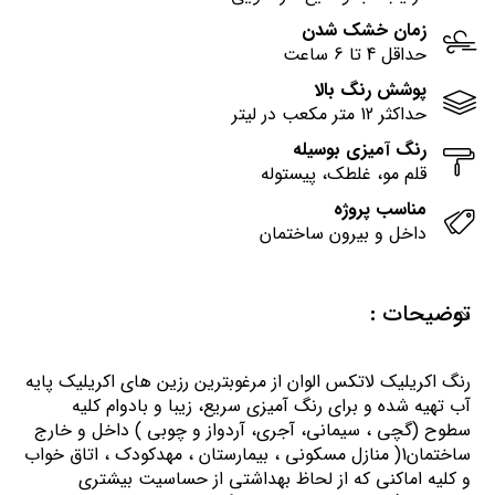
زمان خشک شدن
حداقل 4 تا 6 ساعت
پوشش رنگ بالا
حداکثر 12 متر مکعب در لیتر
رنگ آمیزی بوسیله
قلم مو، غلطک، پیستوله
مناسب پروژه
داخل و بیرون ساختمان
توضیحات :
رنگ اكريليك لاتكس الوان از مرغوبترين رزين هاي اكريليك پايه
آب تهيه شده و برای رنگ آمیزی سریع، زیبا و بادوام کلیه
سطوح (گچی ، سیمانی، آجری، آردواز و چوبی ) داخل و خارج
ساختمان1( منازل مسكوني ، بيمارستان ، مهدكودك ، اتاق خواب
و كليه اماكني كه از لحاظ بهداشتي از حساسيت بيشتري