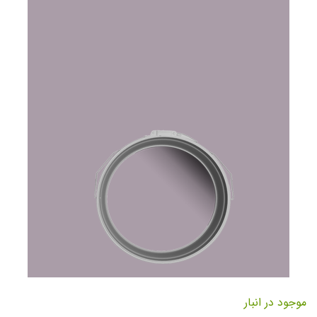
تصاویر
رفتن
به
موجود در انبار
ابتدای