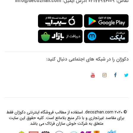
تماس: 02177976009 آدرس ایمیل: info@decozhan.com
دکوژان را در شبکه های اجتماعی دنبال کنید:
© 2020 decozhan.com. استفاده از مطالب فروشگاه اینترنتی دکوژان فقط
برای مقاصد غیرتجاری و با ذکر منبع بلامانع است. کلیه حقوق این سایت
متعلق به شرکت خوش سازان فرتاک می باشد