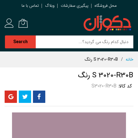
محل فروشگاه
پیگیری سفارشات
وبلاگ
تماس با ما
Search
رش
خانه
S 3020-R30B رنگ
ه
حتوا
S 3020-R30B رنگ
کد کالا
S3020-R30B
رفتن
به
انتهای
گالری