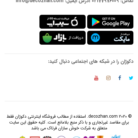
تماس: 02177976009 آدرس ایمیل: info@decozhan.com
دکوژان را در شبکه های اجتماعی دنبال کنید:
© 2020 decozhan.com. استفاده از مطالب فروشگاه اینترنتی دکوژان فقط
برای مقاصد غیرتجاری و با ذکر منبع بلامانع است. کلیه حقوق این سایت
متعلق به شرکت خوش سازان فرتاک می باشد