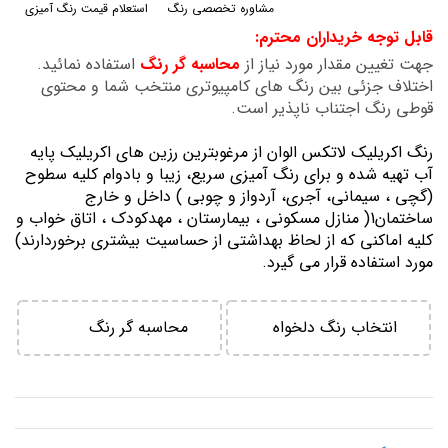
مشاوره تخصصی رنگ
استعلام قیمت رنگ آمیزی
گالری
قابل توجه خریداران محترم:
تصاویر
جهت تغیین مقدار مورد نیاز از
محاسبه گر رنگ
استفاده نمائید.
اختلاف جزئی بین رنگ های کامپیوتری منتخب شما و محتوی
قوطی رنگ اجتناب ناپذیر است.
رنگ اكريليك لاتكس الوان از مرغوبترين رزين هاي اكريليك پايه
آب تهيه شده و برای رنگ آمیزی سریع، زیبا و بادوام کلیه سطوح
(گچی ، سیمانی، آجری، آردواز و چوبی ) داخل و خارج
ساختمان1( منازل مسكوني ، بيمارستان ، مهدكودك ، اتاق خواب و
كليه اماكني كه از لحاظ بهداشتي از حساسيت بيشتري برخوردارند)
مورد استفاده قرار می گیرد.
انتخاب رنگ دلخواه
محاسبه گر رنگ