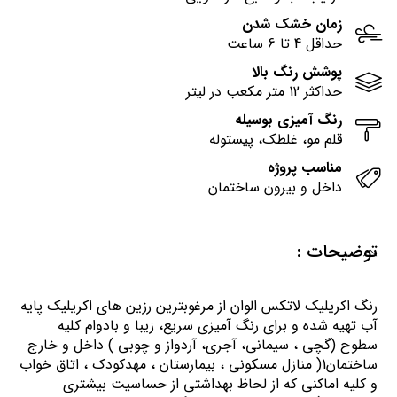
زمان خشک شدن
حداقل 4 تا 6 ساعت
پوشش رنگ بالا
حداکثر 12 متر مکعب در لیتر
رنگ آمیزی بوسیله
قلم مو، غلطک، پیستوله
مناسب پروژه
داخل و بیرون ساختمان
توضیحات :
رنگ اكريليك لاتكس الوان از مرغوبترين رزين هاي اكريليك پايه
آب تهيه شده و برای رنگ آمیزی سریع، زیبا و بادوام کلیه
سطوح (گچی ، سیمانی، آجری، آردواز و چوبی ) داخل و خارج
ساختمان1( منازل مسكوني ، بيمارستان ، مهدكودك ، اتاق خواب
و كليه اماكني كه از لحاظ بهداشتي از حساسيت بيشتري