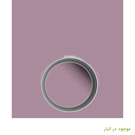
تصاویر
رفتن
به
موجود در انبار
ابتدای