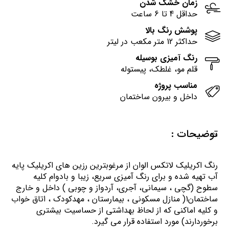
زمان خشک شدن
حداقل 4 تا 6 ساعت
پوشش رنگ بالا
حداکثر 12 متر مکعب در لیتر
رنگ آمیزی بوسیله
قلم مو، غلطک، پیستوله
مناسب پروژه
داخل و بیرون ساختمان
توضیحات :
رنگ اكريليك لاتكس الوان از مرغوبترين رزين هاي اكريليك پايه
آب تهيه شده و برای رنگ آمیزی سریع، زیبا و بادوام کلیه
سطوح (گچی ، سیمانی، آجری، آردواز و چوبی ) داخل و خارج
ساختمان1( منازل مسكوني ، بيمارستان ، مهدكودك ، اتاق خواب
و كليه اماكني كه از لحاظ بهداشتي از حساسيت بيشتري
برخوردارند) مورد استفاده قرار می گیرد.