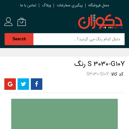
محل فروشگاه
پیگیری سفارشات
وبلاگ
تماس با ما
Search
رش
ه
S 3030-G10Y رنگ
حتوا
کد کالا
S3030-G10Y
رفتن
به
انتهای
گالری
تصاویر