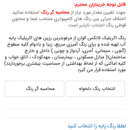
قابل توجه خریداران محترم:
تصاویر
جهت تغیین مقدار مورد نیاز از
محاسبه گر رنگ
استفاده نمائید.
اختلاف جزئی بین رنگ های کامپیوتری منتخب شما و محتوی
قوطی رنگ اجتناب ناپذیر است.
رنگ اكريليك لاتكس الوان از مرغوبترين رزين هاي اكريليك پايه
آب تهيه شده و برای رنگ آمیزی سریع، زیبا و بادوام کلیه سطوح
(گچی ، سیمانی، آجری، آردواز و چوبی ) داخل و خارج
ساختمان1( منازل مسكوني ، بيمارستان ، مهدكودك ، اتاق خواب و
كليه اماكني كه از لحاظ بهداشتي از حساسيت بيشتري برخوردارند)
مورد استفاده قرار می گیرد.
انتخاب رنگ دلخواه
محاسبه گر رنگ
لطفا رنگ پایه را انتخاب کنید