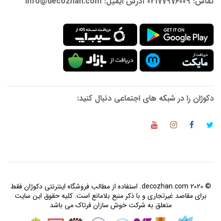
تماس: 02177976009 آدرس ایمیل: info@decozhan.com
دکوژان را در شبکه های اجتماعی دنبال کنید:
© 2020 decozhan.com. استفاده از مطالب فروشگاه اینترنتی دکوژان فقط
برای مقاصد غیرتجاری و با ذکر منبع بلامانع است. کلیه حقوق این سایت
متعلق به شرکت خوش سازان فرتاک می باشد