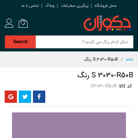
محل فروشگاه
پیگیری سفارشات
وبلاگ
تماس با ما
Search
رش
خانه
S 3030-R50B رنگ
ه
حتوا
S 3030-R50B رنگ
کد کالا
S3030-R50B
رفتن
به
انتهای
گالری