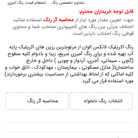
مشاوره تخصصی رنگ
استعلام قیمت رنگ آمیزی
گالری
قابل توجه خریداران محترم:
تصاویر
جهت تغیین مقدار مورد نیاز از
محاسبه گر رنگ
استفاده نمائید.
اختلاف جزئی بین رنگ های کامپیوتری منتخب شما و محتوی
قوطی رنگ اجتناب ناپذیر است.
رنگ اكريليك لاتكس الوان از مرغوبترين رزين هاي اكريليك پايه
آب تهيه شده و برای رنگ آمیزی سریع، زیبا و بادوام کلیه سطوح
(گچی ، سیمانی، آجری، آردواز و چوبی ) داخل و خارج
ساختمان1( منازل مسكوني ، بيمارستان ، مهدكودك ، اتاق خواب و
كليه اماكني كه از لحاظ بهداشتي از حساسيت بيشتري برخوردارند)
مورد استفاده قرار می گیرد.
انتخاب رنگ دلخواه
محاسبه گر رنگ