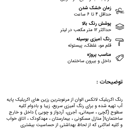
زمان خشک شدن
حداقل 4 تا 6 ساعت
پوشش رنگ بالا
حداکثر 12 متر مکعب در لیتر
رنگ آمیزی بوسیله
قلم مو، غلطک، پیستوله
مناسب پروژه
داخل و بیرون ساختمان
توضیحات :
رنگ اكريليك لاتكس الوان از مرغوبترين رزين هاي اكريليك پايه
آب تهيه شده و برای رنگ آمیزی سریع، زیبا و بادوام کلیه
سطوح (گچی ، سیمانی، آجری، آردواز و چوبی ) داخل و خارج
ساختمان1( منازل مسكوني ، بيمارستان ، مهدكودك ، اتاق خواب
و كليه اماكني كه از لحاظ بهداشتي از حساسيت بيشتري