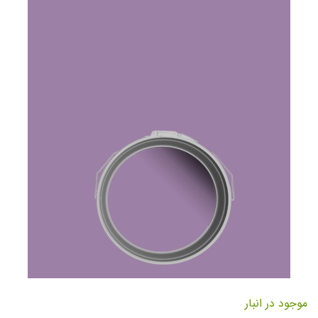
تصاویر
رفتن
به
موجود در انبار
ابتدای