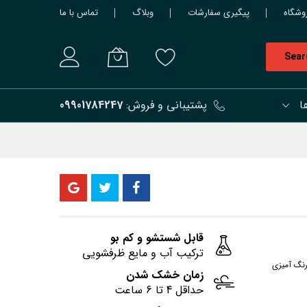
وشگاه
پیگیری سفارشات
وبلاگ
تماس با ما
Sear
ا
پشتیبانی و فروش:
09901784247
قابل شستشو و کم بو
ترکیب آب و مایع ظرفشویی
رنگ آمیزی
زمان خشک شدن
حداقل 4 تا 6 ساعت