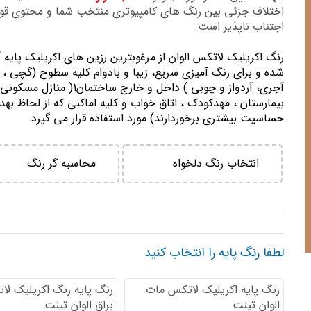
اختلاف جزئی بین رنگ های کامپیوتری منتخب شما و محتوی ق
اجتناب ناپذیر است.
رنگ اكريليك لاتكس الوان از مرغوبترين رزين هاي اكريليك پايه 
شده و برای رنگ آمیزی سریع، زیبا و بادوام کلیه سطوح (گچی ، 
آجری، آردواز و چوبی ) داخل و خارج ساختمان1( منازل مسك
بيمارستان ، مهدكودك ، اتاق خواب و كليه اماكني كه از لحاظ بهد
حساسيت بيشتري برخوردارند) مورد استفاده قرار می گیرد.
انتخاب رنگ دلخواه
محاسبه گر رنگ
لطفا رنگ پایه را انتخاب کنید
رنگ پایه اكريليك لاتكس مات
رنگ پایه رنگ اكريليك لا
الوان تینت
براق الوان تینت