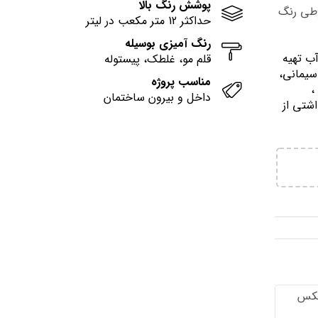
پوشش رنگ بالا
وطی رنگ
حداکثر 12 متر مکعب در لیتر
رنگ آمیزی بوسیله
آب تهيه
قلم مو، غلطک، پیستوله
سیمانی،
مناسب پروژه
وني ،
داخل و بیرون ساختمان
اشتي از
تكس