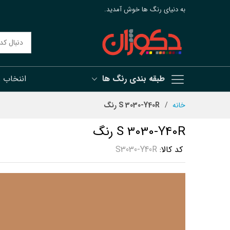
به دنیای رنگ ها خوش آمدید.
طبقه بندی رنگ ها
اننخاب 
رش
خانه
S 3030-Y40R رنگ
ه
حتوا
S 3030-Y40R رنگ
کد کالا
S3030-Y40R
رفتن
به
انتهای
گالری
تصاویر