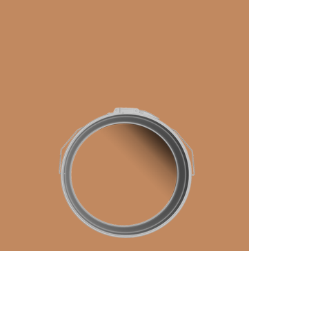
رفتن
به
ابتدای
گالری