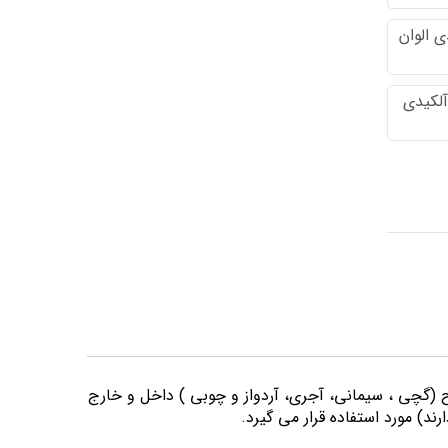
 الوان
آلکیدی
وح (گچی ، سیمانی، آجری، آردواز و چوبی ) داخل و خارج