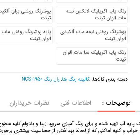
رنگ پایه اكريليك لاتكس نيمه
پوشرنگ روغنی براق آلکیدی
مات الوان تینت
تینت
پوشرنگ روغنی نیمه مات آلکیدی
پایه پوشرنگ روغنی مات 
الوان تینت
الوان تینت
رنگ پایه اکریلیک نما مات الوان
تینت
دسته بندی کالاها: :
کالیته رنگ ها
,
رال رنگ NCS-1950
توضیحات :
اطلاعات فنی
نظرات خریداران
ك پايه آب تهيه شده و برای رنگ آمیزی سریع، زیبا و بادوام کلیه سط