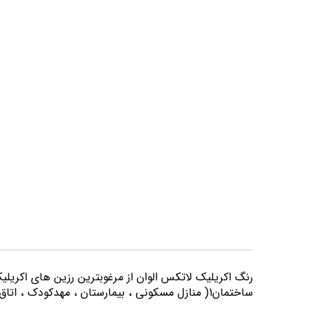
تصاویر
رنگ اكريليك لاتكس الوان از مرغوبترين رزين هاي اكريلي
ساختمان1( منازل مسكوني ، بيمارستان ، مهدكودك ، اتاق خواب و كليه اماكني كه از لحاظ بهداشتي از حساسيت بيشتري برخوردارند) مورد استفاده قرار می گیرد.