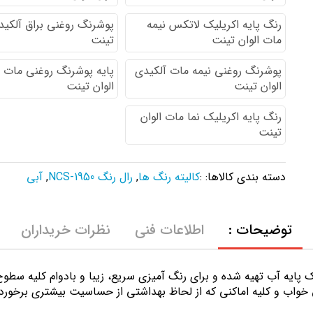
رنگ پایه اكريليك لاتكس نيمه
پوشرنگ روغنی براق آلکیدی
مات الوان تینت
تینت
پوشرنگ روغنی نیمه مات آلکیدی
پایه پوشرنگ روغنی مات 
الوان تینت
الوان تینت
رنگ پایه اکریلیک نما مات الوان
تینت
دسته بندی کالاها: :
کالیته رنگ ها
,
رال رنگ NCS-1950
,
آبی
توضیحات :
اطلاعات فنی
نظرات خریداران
ك پايه آب تهيه شده و برای رنگ آمیزی سریع، زیبا و بادوام کلیه سط