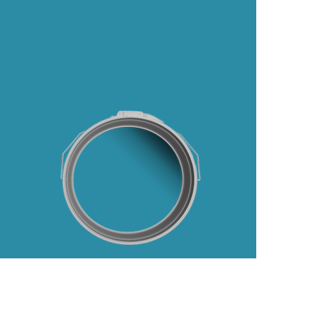
رفتن
به
ابتدای
گالری