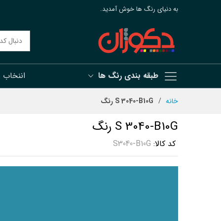
به دنیای رنگ ها خوش آمدید.
طبقه بندی رنگ ها
اننخاب 
رش
خانه
S 3040-B10G رنگ
ه
حتوا
S 3040-B10G رنگ
کد کالا
S3040-B10G
رفتن
به
انتهای
گالری
تصاویر