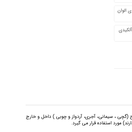
 الوان
آلکیدی
وح (گچی ، سیمانی، آجری، آردواز و چوبی ) داخل و خارج