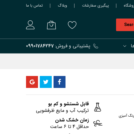
وشگاه
پیگیری سفارشات
وبلاگ
تماس با ما
Sear
ا
پشتیبانی و فروش:
09901784247
قابل شستشو و کم بو
ترکیب آب و مایع ظرفشویی
رنگ آمیزی
زمان خشک شدن
حداقل 4 تا 6 ساعت