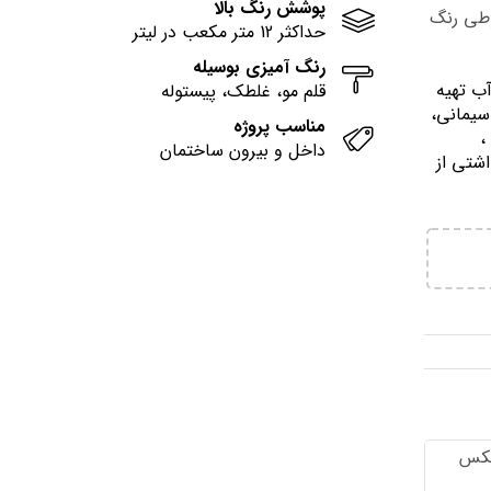
پوشش رنگ بالا
وطی رنگ
حداکثر 12 متر مکعب در لیتر
رنگ آمیزی بوسیله
آب تهيه
قلم مو، غلطک، پیستوله
سیمانی،
مناسب پروژه
وني ،
داخل و بیرون ساختمان
اشتي از
تكس