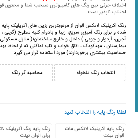
اختلاف جزئی بین رنگ های کامپیوتری منتخب شما و محتوی ق
اجتناب ناپذیر است.
رنگ اكريليك لاتكس الوان از مرغوبترين رزين هاي اكريليك پايه 
شده و برای رنگ آمیزی سریع، زیبا و بادوام کلیه سطوح (گچی ، 
آجری، آردواز و چوبی ) داخل و خارج ساختمان1( منازل مسك
بيمارستان ، مهدكودك ، اتاق خواب و كليه اماكني كه از لحاظ بهد
حساسيت بيشتري برخوردارند) مورد استفاده قرار می گیرد.
انتخاب رنگ دلخواه
محاسبه گر رنگ
لطفا رنگ پایه را انتخاب کنید
رنگ پایه اكريليك لاتكس مات
رنگ پایه رنگ اكريليك لا
الوان تینت
براق الوان تینت