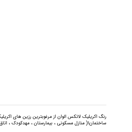
تصاویر
رنگ اكريليك لاتكس الوان از مرغوبترين رزين هاي اكريلي
ساختمان1( منازل مسكوني ، بيمارستان ، مهدكودك ، اتاق خواب و كليه اماكني كه از لحاظ بهداشتي از حساسيت بيشتري برخوردارند) مورد استفاده قرار می گیرد.