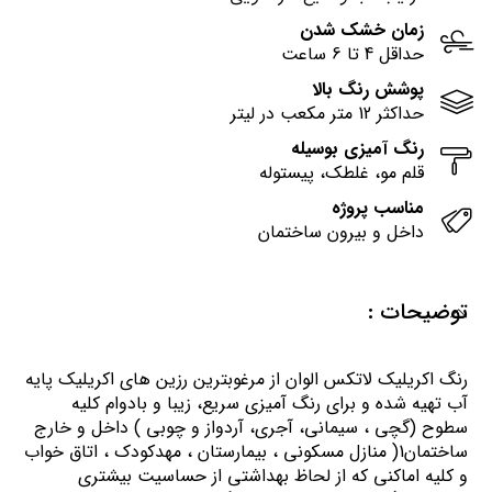
زمان خشک شدن
حداقل 4 تا 6 ساعت
پوشش رنگ بالا
حداکثر 12 متر مکعب در لیتر
رنگ آمیزی بوسیله
قلم مو، غلطک، پیستوله
مناسب پروژه
داخل و بیرون ساختمان
توضیحات :
رنگ اكريليك لاتكس الوان از مرغوبترين رزين هاي اكريليك پايه
آب تهيه شده و برای رنگ آمیزی سریع، زیبا و بادوام کلیه
سطوح (گچی ، سیمانی، آجری، آردواز و چوبی ) داخل و خارج
ساختمان1( منازل مسكوني ، بيمارستان ، مهدكودك ، اتاق خواب
و كليه اماكني كه از لحاظ بهداشتي از حساسيت بيشتري