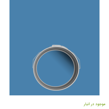
تصاویر
رفتن
به
موجود در انبار
ابتدای