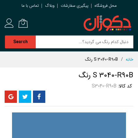
محل فروشگاه
پیگیری سفارشات
وبلاگ
تماس با ما
Search
رش
خانه
S 3040-R90B رنگ
ه
حتوا
S 3040-R90B رنگ
کد کالا
S3040-R90B
رفتن
به
انتهای
گالری