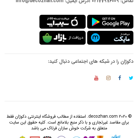
تماس: 02177976009 آدرس ایمیل: info@decozhan.com
دکوژان را در شبکه های اجتماعی دنبال کنید:
© 2020 decozhan.com. استفاده از مطالب فروشگاه اینترنتی دکوژان فقط
برای مقاصد غیرتجاری و با ذکر منبع بلامانع است. کلیه حقوق این سایت
متعلق به شرکت خوش سازان فرتاک می باشد