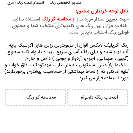
مشاوره تخصصی رنگ
استعلام قیمت رنگ آمیزی
گالری
قابل توجه خریداران محترم:
تصاویر
جهت تغیین مقدار مورد نیاز از
محاسبه گر رنگ
استفاده نمائید.
اختلاف جزئی بین رنگ های کامپیوتری منتخب شما و محتوی
قوطی رنگ اجتناب ناپذیر است.
رنگ اكريليك لاتكس الوان از مرغوبترين رزين هاي اكريليك پايه
آب تهيه شده و برای رنگ آمیزی سریع، زیبا و بادوام کلیه سطوح
(گچی ، سیمانی، آجری، آردواز و چوبی ) داخل و خارج
ساختمان1( منازل مسكوني ، بيمارستان ، مهدكودك ، اتاق خواب و
كليه اماكني كه از لحاظ بهداشتي از حساسيت بيشتري برخوردارند)
مورد استفاده قرار می گیرد.
انتخاب رنگ دلخواه
محاسبه گر رنگ