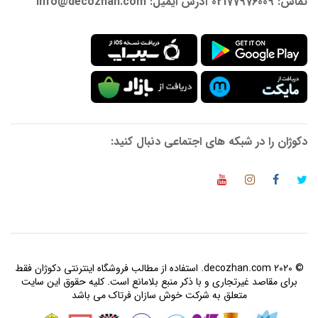
تماس: 02177976009 آدرس ایمیل: info@decozhan.com
دکوژان را در شبکه های اجتماعی دنبال کنید:
© 2020 decozhan.com. استفاده از مطالب فروشگاه اینترنتی دکوژان فقط
برای مقاصد غیرتجاری و با ذکر منبع بلامانع است. کلیه حقوق این سایت
متعلق به شرکت خوش سازان فرتاک می باشد