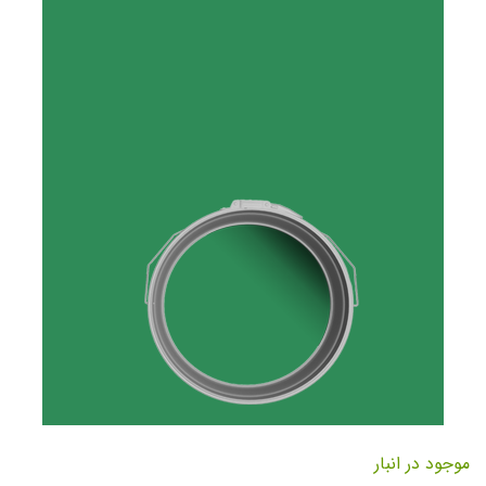
تصاویر
رفتن
به
موجود در انبار
ابتدای