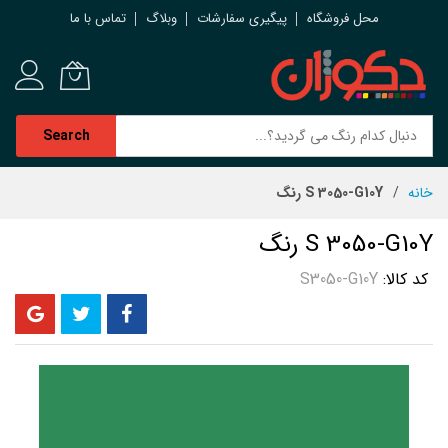
محل فروشگاه
پیگیری سفارشات
وبلاگ
تماس با ما
Search
رش
خانه
S 3050-G10Y رنگ
ه
حتوا
S 3050-G10Y رنگ
کد کالا
S3050-G10Y
رفتن
به
انتهای
گالری