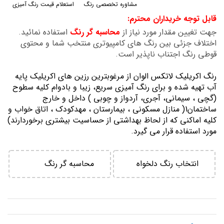
مشاوره تخصصی رنگ
استعلام قیمت رنگ آمیزی
گالری
قابل توجه خریداران محترم:
تصاویر
جهت تغیین مقدار مورد نیاز از
محاسبه گر رنگ
استفاده نمائید.
اختلاف جزئی بین رنگ های کامپیوتری منتخب شما و محتوی
قوطی رنگ اجتناب ناپذیر است.
رنگ اكريليك لاتكس الوان از مرغوبترين رزين هاي اكريليك پايه
آب تهيه شده و برای رنگ آمیزی سریع، زیبا و بادوام کلیه سطوح
(گچی ، سیمانی، آجری، آردواز و چوبی ) داخل و خارج
ساختمان1( منازل مسكوني ، بيمارستان ، مهدكودك ، اتاق خواب و
كليه اماكني كه از لحاظ بهداشتي از حساسيت بيشتري برخوردارند)
مورد استفاده قرار می گیرد.
انتخاب رنگ دلخواه
محاسبه گر رنگ