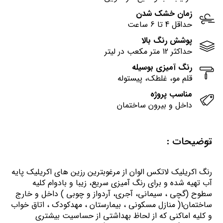
زمان خشک شدن
حداقل 4 تا 6 ساعت
پوشش رنگ بالا
حداکثر 12 متر مکعب در لیتر
رنگ آمیزی بوسیله
قلم مو، غلطک، پیستوله
مناسب پروژه
داخل و بیرون ساختمان
توضیحات :
رنگ اكريليك لاتكس الوان از مرغوبترين رزين هاي اكريليك پايه
آب تهيه شده و برای رنگ آمیزی سریع، زیبا و بادوام کلیه
سطوح (گچی ، سیمانی، آجری، آردواز و چوبی ) داخل و خارج
ساختمان1( منازل مسكوني ، بيمارستان ، مهدكودك ، اتاق خواب
و كليه اماكني كه از لحاظ بهداشتي از حساسيت بيشتري