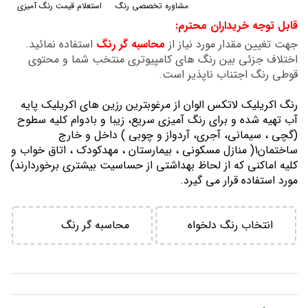
مشاوره تخصصی رنگ
استعلام قیمت رنگ آمیزی
گالری
قابل توجه خریداران محترم:
تصاویر
جهت تغیین مقدار مورد نیاز از
محاسبه گر رنگ
استفاده نمائید.
اختلاف جزئی بین رنگ های کامپیوتری منتخب شما و محتوی
قوطی رنگ اجتناب ناپذیر است.
رنگ اكريليك لاتكس الوان از مرغوبترين رزين هاي اكريليك پايه
آب تهيه شده و برای رنگ آمیزی سریع، زیبا و بادوام کلیه سطوح
(گچی ، سیمانی، آجری، آردواز و چوبی ) داخل و خارج
ساختمان1( منازل مسكوني ، بيمارستان ، مهدكودك ، اتاق خواب و
كليه اماكني كه از لحاظ بهداشتي از حساسيت بيشتري برخوردارند)
مورد استفاده قرار می گیرد.
انتخاب رنگ دلخواه
محاسبه گر رنگ