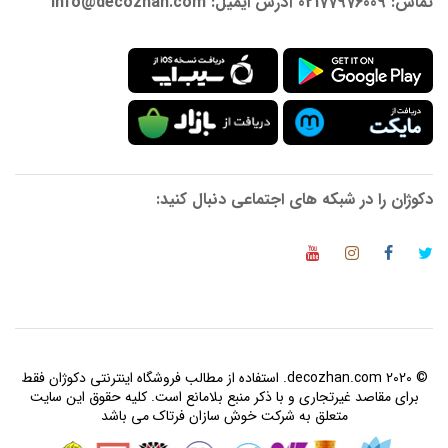
تماس: 02177976009 آدرس ایمیل: info@decozhan.com
دکوژان را در شبکه های اجتماعی دنبال کنید:
© 2020 decozhan.com. استفاده از مطالب فروشگاه اینترنتی دکوژان فقط
برای مقاصد غیرتجاری و با ذکر منبع بلامانع است. کلیه حقوق این سایت
متعلق به شرکت خوش سازان فرتاک می باشد