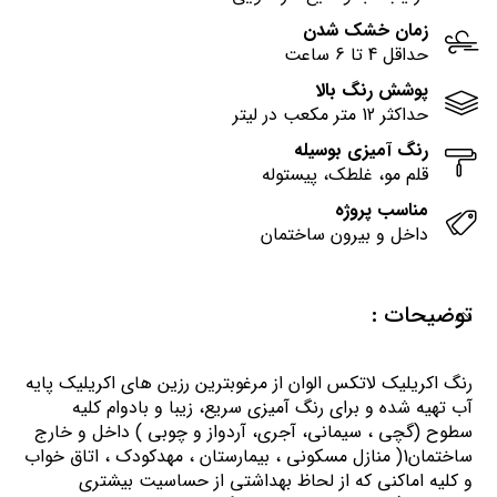
زمان خشک شدن
حداقل 4 تا 6 ساعت
پوشش رنگ بالا
حداکثر 12 متر مکعب در لیتر
رنگ آمیزی بوسیله
قلم مو، غلطک، پیستوله
مناسب پروژه
داخل و بیرون ساختمان
توضیحات :
رنگ اكريليك لاتكس الوان از مرغوبترين رزين هاي اكريليك پايه
آب تهيه شده و برای رنگ آمیزی سریع، زیبا و بادوام کلیه
سطوح (گچی ، سیمانی، آجری، آردواز و چوبی ) داخل و خارج
ساختمان1( منازل مسكوني ، بيمارستان ، مهدكودك ، اتاق خواب
و كليه اماكني كه از لحاظ بهداشتي از حساسيت بيشتري