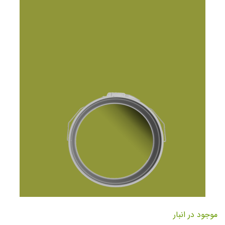
تصاویر
رفتن
به
موجود در انبار
ابتدای