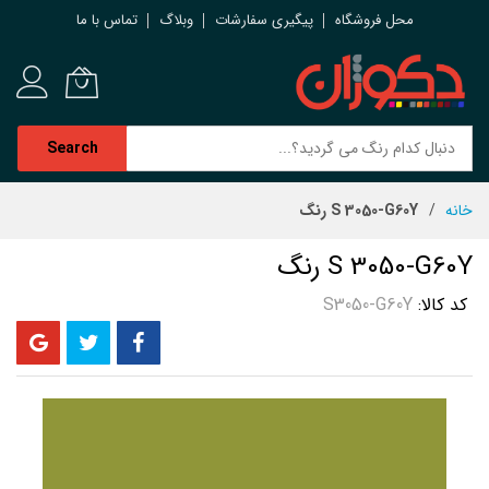
محل فروشگاه
پیگیری سفارشات
وبلاگ
تماس با ما
Search
رش
خانه
S 3050-G60Y رنگ
ه
حتوا
S 3050-G60Y رنگ
کد کالا
S3050-G60Y
رفتن
به
انتهای
گالری