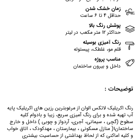
زمان خشک شدن
حداقل 4 تا 6 ساعت
پوشش رنگ بالا
حداکثر 12 متر مکعب در لیتر
رنگ آمیزی بوسیله
قلم مو، غلطک، پیستوله
مناسب پروژه
داخل و بیرون ساختمان
توضیحات :
رنگ اكريليك لاتكس الوان از مرغوبترين رزين هاي اكريليك پايه
آب تهيه شده و برای رنگ آمیزی سریع، زیبا و بادوام کلیه
سطوح (گچی ، سیمانی، آجری، آردواز و چوبی ) داخل و خارج
ساختمان1( منازل مسكوني ، بيمارستان ، مهدكودك ، اتاق خواب
و كليه اماكني كه از لحاظ بهداشتي از حساسيت بيشتري