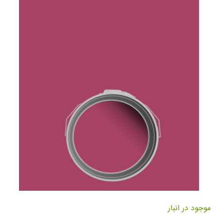
تصاویر
رفتن
به
موجود در انبار
ابتدای