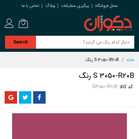
محل فروشگاه
پیگیری سفارشات
وبلاگ
تماس با ما
Search
رش
خانه
S 3050-R20B رنگ
ه
حتوا
S 3050-R20B رنگ
کد کالا
S3050-R20B
رفتن
به
انتهای
گالری