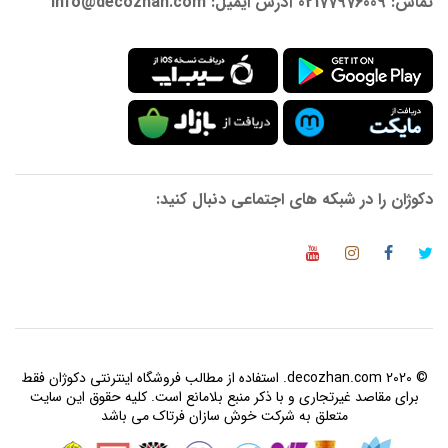
تماس: 02177976009 آدرس ایمیل: info@decozhan.com
دکوژان را در شبکه های اجتماعی دنبال کنید:
© 2020 decozhan.com. استفاده از مطالب فروشگاه اینترنتی دکوژان فقط
برای مقاصد غیرتجاری و با ذکر منبع بلامانع است. کلیه حقوق این سایت
متعلق به شرکت خوش سازان فرتاک می باشد