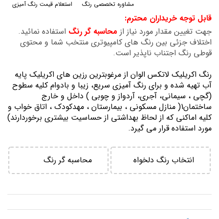
مشاوره تخصصی رنگ
استعلام قیمت رنگ آمیزی
گالری
قابل توجه خریداران محترم:
تصاویر
جهت تغیین مقدار مورد نیاز از
محاسبه گر رنگ
استفاده نمائید.
اختلاف جزئی بین رنگ های کامپیوتری منتخب شما و محتوی
قوطی رنگ اجتناب ناپذیر است.
رنگ اكريليك لاتكس الوان از مرغوبترين رزين هاي اكريليك پايه
آب تهيه شده و برای رنگ آمیزی سریع، زیبا و بادوام کلیه سطوح
(گچی ، سیمانی، آجری، آردواز و چوبی ) داخل و خارج
ساختمان1( منازل مسكوني ، بيمارستان ، مهدكودك ، اتاق خواب و
كليه اماكني كه از لحاظ بهداشتي از حساسيت بيشتري برخوردارند)
مورد استفاده قرار می گیرد.
انتخاب رنگ دلخواه
محاسبه گر رنگ