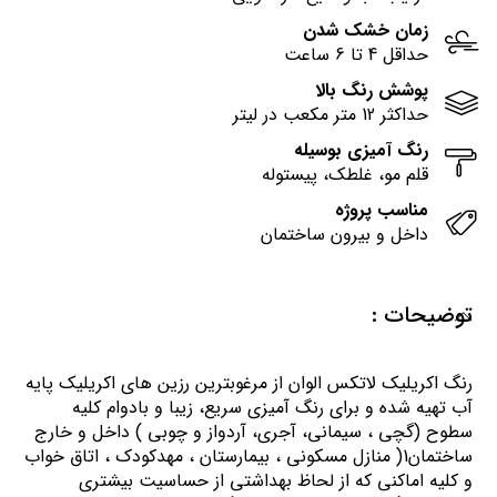
زمان خشک شدن
حداقل 4 تا 6 ساعت
پوشش رنگ بالا
حداکثر 12 متر مکعب در لیتر
رنگ آمیزی بوسیله
قلم مو، غلطک، پیستوله
مناسب پروژه
داخل و بیرون ساختمان
توضیحات :
رنگ اكريليك لاتكس الوان از مرغوبترين رزين هاي اكريليك پايه
آب تهيه شده و برای رنگ آمیزی سریع، زیبا و بادوام کلیه
سطوح (گچی ، سیمانی، آجری، آردواز و چوبی ) داخل و خارج
ساختمان1( منازل مسكوني ، بيمارستان ، مهدكودك ، اتاق خواب
و كليه اماكني كه از لحاظ بهداشتي از حساسيت بيشتري