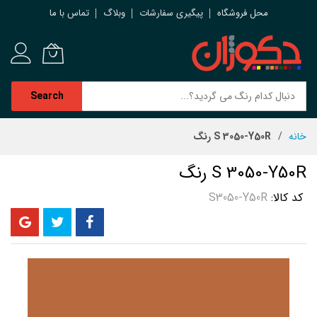
محل فروشگاه
پیگیری سفارشات
وبلاگ
تماس با ما
Search
رش
خانه
S 3050-Y50R رنگ
ه
حتوا
S 3050-Y50R رنگ
کد کالا
S3050-Y50R
رفتن
به
انتهای
گالری