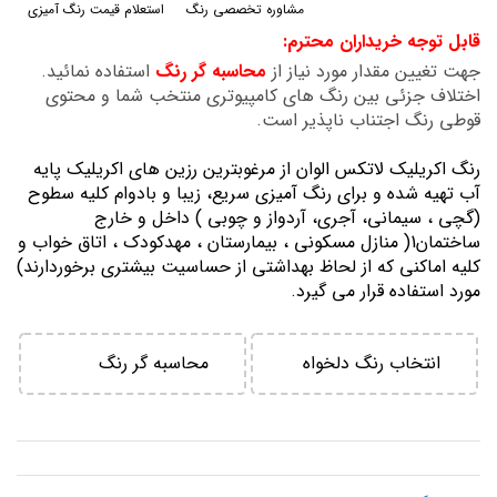
مشاوره تخصصی رنگ
استعلام قیمت رنگ آمیزی
گالری
قابل توجه خریداران محترم:
تصاویر
جهت تغیین مقدار مورد نیاز از
محاسبه گر رنگ
استفاده نمائید.
اختلاف جزئی بین رنگ های کامپیوتری منتخب شما و محتوی
قوطی رنگ اجتناب ناپذیر است.
رنگ اكريليك لاتكس الوان از مرغوبترين رزين هاي اكريليك پايه
آب تهيه شده و برای رنگ آمیزی سریع، زیبا و بادوام کلیه سطوح
(گچی ، سیمانی، آجری، آردواز و چوبی ) داخل و خارج
ساختمان1( منازل مسكوني ، بيمارستان ، مهدكودك ، اتاق خواب و
كليه اماكني كه از لحاظ بهداشتي از حساسيت بيشتري برخوردارند)
مورد استفاده قرار می گیرد.
انتخاب رنگ دلخواه
محاسبه گر رنگ