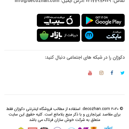
تماس: 02177976009 آدرس ایمیل: info@decozhan.com
دکوژان را در شبکه های اجتماعی دنبال کنید:
© 2020 decozhan.com. استفاده از مطالب فروشگاه اینترنتی دکوژان فقط
برای مقاصد غیرتجاری و با ذکر منبع بلامانع است. کلیه حقوق این سایت
متعلق به شرکت خوش سازان فرتاک می باشد