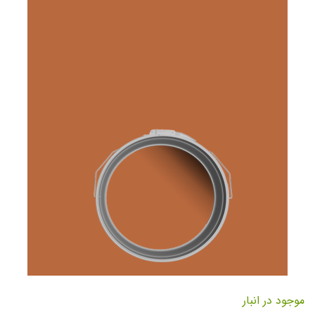
تصاویر
رفتن
به
موجود در انبار
ابتدای